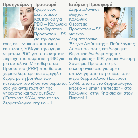
Προηγούμενη Προσφορά
Επόμενη Προσφορά
Αγορα ενος
Δερματολογικος
Εκπτωτικου
ελεγχος –
Κουπονιου για
Κολωνακι
PDO – Κολωνακι
Θεραπεια
Mεσοθεραπεια
Προσωπου – 5€
Προσωπου – 5€
για εναν
για την αγορα
Δερματολογικο
ενος εκπτωτικου κουπονιου
Έλεγχο Αισθητικης η Παθολογικης
εκπτωσης 70% για την αγορα
Αποκαταστασης και Δωρο μια
νηματων PDO για οποιαδηποτε
Θεραπεια Αναδομησης της
περιοχη του σωματος η 99€ για
επιδερμιδας η 99€ για μια Ενεσιμη
μια αυτολογη Mεσοθεραπεια
Συνεδρια Προσωπου με
Προσωπου (PRP) που θα σας
υαλουρονικο οξυ για αμεση
χαρισει λαμπερο και σφριγηλο
απαλλαγη απο τις ρυτιδες, απο
δερμα με τη βοηθεια των
ιατρο δερματολογο (Έκπτωση
κυτταρων του ιδιου του δερματος
96%), απο το νεο δερματολογικο
σας για αντιμετωπιση της
ιατρειο «Human Perfection» στo
γηρανσης και των ρυτιδων
Κολωνακι, στην Κηφισια και στον
(Έκπτωση 96%), απο το νεο
Πειραια!!!
δερματολογικο ιατρειο «H…