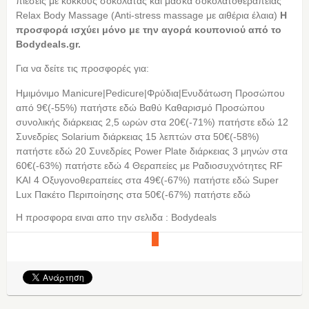
πιέσεις με κόκκους σοκολάτας και μάσκα σοκολατοθεραπείας
Relax Body Massage (Anti-stress massage με αιθέρια έλαια)
Η
προσφορά ισχύει μόνο με την αγορά κουπονιού από τo
Bodydeals.gr.
Για να δείτε τις προσφορές για:
Ημιμόνιμο Manicure|Pedicure|Φρύδια|Ενυδάτωση Προσώπου
από 9€(-55%) πατήστε εδώ Βαθύ Καθαρισμό Προσώπου
συνολικής διάρκειας 2,5 ωρών στα 20€(-71%) πατήστε εδώ 12
Συνεδρίες Solarium διάρκειας 15 λεπτών στα 50€(-58%)
πατήστε εδώ 20 Συνεδρίες Power Plate διάρκειας 3 μηνών στα
60€(-63%) πατήστε εδώ 4 Θεραπείες με Ραδιοσυχνότητες RF
ΚΑΙ 4 Οξυγονοθεραπείες στα 49€(-67%) πατήστε εδώ Super
Lux Πακέτο Περιποίησης στα 50€(-67%) πατήστε εδώ
Η προσφορα ειναι απο την σελιδα : Bodydeals