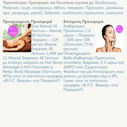
Περισσότερες Προσφορές και Κουπόνια σχετικά με:
Ενυδατωση
,
Pedicure
,
νυχια
,
σολαριουμ
,
Αθήνα
,
παγκρατι
,
Πρόσωπο
,
μανικιουρ
,
spa
,
μαυρισμα
,
μασαζ
,
Solarium
,
ενυδατωση προσωπου
,
manicure
Προηγούμενη Προσφορά
Επόμενη Προσφορά
Ένα Μασαζ 45
Καθαρισμος
Λεπτων – Μασαζ
Προσωπου 2,5
45 Λεπτων –
ωρων – Παγκρατι
Παγκρατι – 12€
– 20€ απο 70€
για ενα Μασαζ
(Έκπτωση 71%)
διαρκειας 45
για εναν
Λεπτων η 40€ για
Ολοκληρωμενο
12 Μασαζ διαρκειας 45 Λεπτων
Βαθυ Καθαρισμο Προσωπου
με επιλογη αναμεσα σε Hot Stone
συνολικης διαρκειας 2,5 ωρων και
Massage η Hot Chocolate η
ΔΩΡΟ ενας Σχηματισμος
Relax Body Massage (Έκπτωση
Φρυδιων και μια Αποτριχωση ανω
60%) απο το Ινστιτουτο ομορφιας
χειλους με βιολογικο κερι η IPL
«B.F.C. Beauty» στο Παγκρατι!!!
Laser, απο το Ινστιτουτο
ομορφιας «B.F.C. Beauty» στο
Παγκρατι!!!