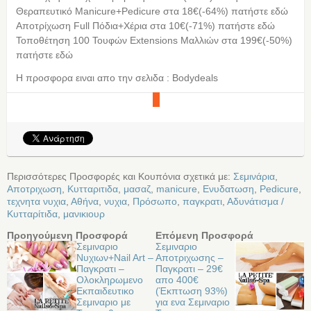
Θεραπευτικό Μanicure+Pedicure στα 18€(-64%) πατήστε εδώ
Αποτρίχωση Full Πόδια+Χέρια στα 10€(-71%) πατήστε εδώ
Τοποθέτηση 100 Τουφών Extensions Μαλλιών στα 199€(-50%)
πατήστε εδώ
Η προσφορα ειναι απο την σελιδα : Bodydeals
Περισσότερες Προσφορές και Κουπόνια σχετικά με:
Σεμινάρια
,
Αποτριχωση
,
Κυτταριτιδα
,
μασαζ
,
manicure
,
Ενυδατωση
,
Pedicure
,
τεχνητα νυχια
,
Αθήνα
,
νυχια
,
Πρόσωπο
,
παγκρατι
,
Αδυνάτισμα /
Κυτταρίτιδα
,
μανικιουρ
Προηγούμενη Προσφορά
Επόμενη Προσφορά
Σεμιναριο
Σεμιναριο
Νυχιων+Nail Art –
Αποτριχωσης –
Παγκρατι –
Παγκρατι – 29€
Ολοκληρωμενο
απο 400€
Εκπαιδευτικο
(Έκπτωση 93%)
Σεμιναριο με
για ενα Σεμιναριο