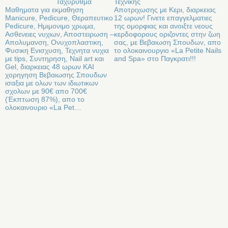
Ταχυρυθμα
Τεχνικης
Μαθηματα για εκμαθηση
Αποτριχωσης με Κερι, διαρκειας
Manicure, Pedicure, Θεραπευτικο
12 ωρων! Γινετε επαγγελματιες
Pedicure, Ημιμονιμο χρωμα,
της ομορφιας και ανοιξτε νεους
Ασθενειες νυχιων, Αποστειρωση –
κερδοφορους οριζοντες στην ζωη
Απολυμανση, Ονυχοπλαστικη,
σας, με Βεβαιωση Σπουδων, απο
Φυσικη Ενισχυση, Τεχνητα νυχια
το ολοκαινουργιο «La Petite Nails
με tips, Συντηρηση, Νail art και
and Spa» στο Παγκρατι!!!
Gel, διαρκειας 48 ωρων ΚΑΙ
χορηγηση Βεβαιωσης Σπουδων
ισαξια με ολων των ιδιωτικων
σχολων με 90€ απο 700€
(Έκπτωση 87%), απο το
ολοκαινουριο «La Pet…