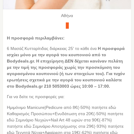
Αθήνα
Η προσφορά περιλαμβάνει:
6 Μασάζ Κυτταρίτιδας διάρκειας 25′ το κάθε ένα
Η
προσφορά
ισχύει μόνο με την αγορά του κουπονιού από το
Bodydeals.gr. Η επιχείρηση ΔΕΝ δέχεται κανέναν πελάτη
με την τιμή της προσφοράς χωρίς την προσκόμιση του
αγορασμένου κουπονιού (ή των στοιχείων του). Για τυχόν
ερωτήσεις σχετικά με την αγορά του κουπονιού καλέστε
στο Bodydeals.gr 210 5053003 ώρες 10:00 – 17:00.
Για να δείτε τις προσφορές για:
Ημιμόνιμο Manicure|Pedicure από 8€(-50%) πατήστε εδώ
Καθαρισμός Προσώπου+Ενυδάτωση στα 20€(-50%) πατήστε
εδώ Σεμινάριο Νυχιών+Nail Art 48 ωρών στα 90€(-87%)
πατήστε εδώ Σεμινάριο Αποτρίχωσης στα 29€(-93%) πατήστε
εδώ Τεχνητά Νύχια+Αφαίρεση στα 19€(-62%) πατήστε εδώ