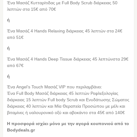
Ένα Μασάζ Κυτταρίτιδας με Full Body Scrub διάρκειας 50
λεπτών στα 15€ από 70€
ή
Ένα Μασάζ 4 Hands Relaxing διάρκειας 45 λεπτών στα 24€
από 51€
ή
Ένα Μασάζ 4 Hands Deep Tissue διάρκειας 45 λεπτώνστα 29€
από 67€
ή
Ένα Angel’s Touch Μασάζ VIP που περιλαμβάνει:
Ένα Full Body Μασάζ διάρκειας 45 λεπτών Ρεφλεξολογίας
διάρκειας 15 λεπτών Full body Scrub και Ενυδάτωσης Σώματος
διάρκειας 40 λεπτών και Μία Θεραπεία Προσώπου με μέλι και
βιταμίνες ή υαλουρονικό οξύ και αβοκάντο στα 45€ από 140€
Η προσφορά ισχύει μόνο με την αγορά κουπονιού από τo
Bodydeals.gr