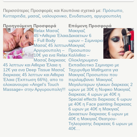
Περισσότερες Προσφορές και Κουπόνια σχετικά με:
Πρόσωπο
,
Κυτταριτιδα
,
μασαζ
,
υαλουρονικο
,
Ενυδατωση
,
αργυρουπολη
Προηγούμενη Προσφορά
Επόμενη Προσφορά
Relax Μασαζ
Μακιγιαζ
45’+Αιθερια Έλαια
Δεκαετιων 6
– Full Body
ωρων – Σεμιναριο
Μασαζ 45 λεπτων
Μακιγιαζ
Αργυρουπολη –
Προσωπου
10€ για ενα Relax
Καλλιθεα –
Μασαζ διαρκειας
Oλοκληρωμενο
45 λεπτων και Αιθερια Έλαια η
Eκπαιδευτικο Σεμιναριο με
12€ για ενα Deep Tissue Μασαζ
Ταχυρυθμα Μαθηματα για
διαρκειας 45 λεπτων και Αιθερια
Μακιγιαζ Προσωπου που
Έλαια (Έκπτωση 66%), απο το
περιλαμβανει: Μακιγιαζ
ολοκαινουριο «Angel’s Touch
Μεγαλυτερων ηλικιων διαρκειας 2
Massage» στην Αργυρουπολη!!!
ωρων με 30€ η Νυφικο Μακιγιαζ
διαρκειας 4 ωρων με 40€ η
Special effects διαρκειας 6 ωρων
με 40€ η Face painting διαρκειας
6 ωρων με 40€ η Μακιγιαζ
Δεκαετιων διαρκειας 6 ωρων με
40€ η Μακιγιαζ Θεατρου-
Τηλεορασης διαρκειας 6 ωρων με
40€…