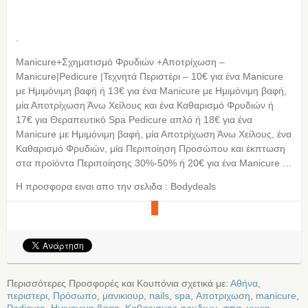
.
Manicure+Σχηματισμό Φρυδιών +Αποτρίχωση –
Manicure|Pedicure |Τεχνητά Περιστέρι – 10€ για ένα Manicure
με Ημιμόνιμη βαφή ή 13€ για ένα Manicure με Ημιμόνιμη βαφή,
μία Αποτρίχωση Άνω Χείλους και ένα Καθαρισμό Φρυδιών ή
17€ για Θεραπευτικό Spa Pedicure απλό ή 18€ για ένα
Manicure με Ημιμόνιμη βαφή, μία Αποτρίχωση Άνω Χείλους, ένα
Καθαρισμό Φρυδιών, μία Περιποίηση Προσώπου και έκπτωση
στα προϊόντα Περιποίησης 30%-50% ή 20€ για ένα Manicure …
Η προσφορα ειναι απο την σελιδα : Bodydeals
Περισσότερες Προσφορές και Κουπόνια σχετικά με:
Αθήνα
,
περιστερι
,
Πρόσωπο
,
μανικιουρ
,
nails
,
spa
,
Αποτριχωση
,
manicure
,