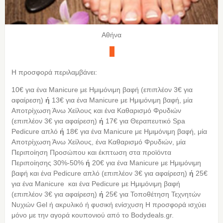
Αθήνα
Η προσφορά περιλαμβάνει:
10€ για ένα Manicure με Ημιμόνιμη βαφή (επιπλέον 3€ για
αφαίρεση)
ή
13€ για ένα Manicure με Ημιμόνιμη βαφή, μία
Αποτρίχωση Άνω Χείλους και ένα Καθαρισμό Φρυδιών
(επιπλέον 3€ για αφαίρεση)
ή
17€ για Θεραπευτικό Spa
Pedicure απλό
ή
18€ για ένα Manicure με Ημιμόνιμη βαφή, μία
Αποτρίχωση Άνω Χείλους, ένα Καθαρισμό Φρυδιών, μία
Περιποίηση Προσώπου και έκπτωση στα προϊόντα
Περιποίησης 30%-50%
ή
20€ για ένα Manicure με Ημιμόνιμη
βαφή και ένα Pedicure απλό (επιπλέον 3€ για αφαίρεση)
ή
25€
για ένα Manicure και ένα Pedicure με Ημιμόνιμη βαφή
(επιπλέον 3€ για αφαίρεση)
ή
25€ για Τοποθέτηση Τεχνητών
Νυχιών Gel ή ακρυλικό ή φυσική ενίσχυση Η προσφορά ισχύει
μόνο με την αγορά κουπονιού από τo Bodydeals.gr.