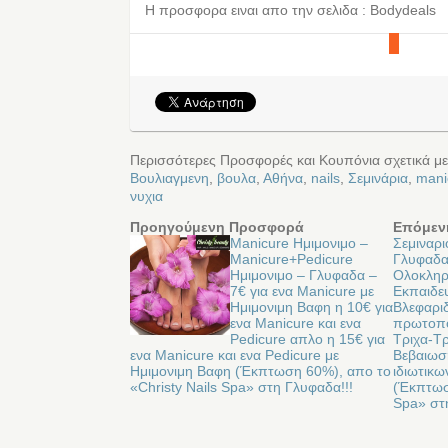
Η προσφορα ειναι απο την σελιδα : Bodydeals
Περισσότερες Προσφορές και Κουπόνια σχετικά μ
Βουλιαγμενη
,
βουλα
,
Αθήνα
,
nails
,
Σεμινάρια
,
mani
νυχια
Προηγούμενη Προσφορά
Επόμεν
Manicure Ημιμονιμο –
Σεμιναρ
Manicure+Pedicure
Γλυφαδα
Ημιμονιμο – Γλυφαδα –
Ολοκλη
7€ για ενα Manicure με
Εκπαιδευ
Ημιμονιμη Βαφη η 10€ για
Βλεφαρι
ενα Manicure και ενα
πρωτοπο
Pedicure απλο η 15€ για
Τριχα-Τ
ενα Manicure και ενα Pedicure με
Βεβαιωσ
Ημιμονιμη Βαφη (Έκπτωση 60%), απο το
ιδιωτικ
«Christy Nails Spa» στη Γλυφαδα!!!
(Έκπτωσ
Spa» στ