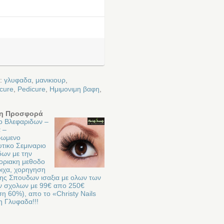
ε:
γλυφαδα
,
μανικιουρ
,
cure
,
Pedicure
,
Ημιμονιμη βαφη
,
η Προσφορά
ιο Βλεφαριδων –
 –
ρωμενο
τικο Σεμιναριο
δων με την
ριακη μεθοδο
ριχα, χορηγηση
ης Σπουδων ισαξια με ολων των
ων σχολων με 99€ απο 250€
η 60%), απο το «Christy Nails
η Γλυφαδα!!!