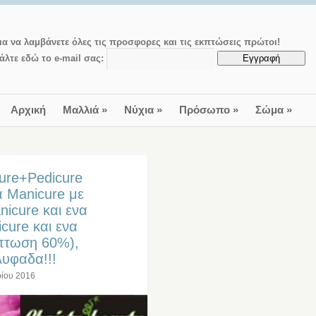
ια να λαμβάνετε όλες τις προσφορες και τις εκπτώσεις πρώτοι!
άλτε εδώ το e-mail σας:
Αρχική
Μαλλιά
»
Νύχια
»
Πρόσωπο
»
Σώμα
»
ure+Pedicure
α Manicure με
nicure και ενα
cure και ενα
κπτωση 60%),
λυφαδα!!!
ρίου 2016