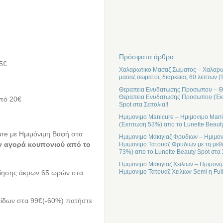
Πρόσφατα άρθρα
15€
Χαλαρωτικο Μασαζ Σωματος – Χαλαρωτ
μασαζ σωματος διαρκειας 60 λεπτων (
Θεραπεια Ενυδατωσης Προσωπου – Θε
Θεραπεια Ενυδατωσης Προσωπου (Έκπτ
από 20€
Spot στα Σεπολια!!
Ημιμονιμο Manicure – Ημιμονιμο Mani
(Έκπτωση 53%) απο το Lunette Beauty
ure με Ημιμόνιμη Βαφή στα
Ημιμονιμο Μακιγιαζ Φρυδιων – Ημιμον
ν αγορά κουπονιού από τo
Ημιμονιμο Τατουαζ Φρυδιων με τη μεθ
73%) απο το Lunette Beauty Spot στα 
Ημιμονιμο Μακιγιαζ Χειλιων – Ημιμονι
Ημιμονιμο Τατουαζ Χειλιων Semi η Ful
ποίησης άκρων 65 ωρών στα
αρίδων στα 99€(-60%) πατήστε