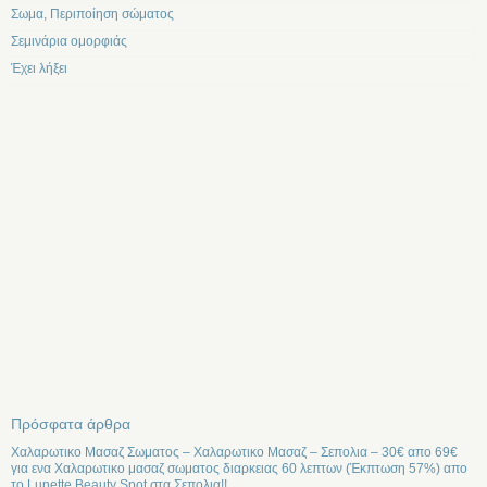
Σωμα, Περιποίηση σώματος
Σεμινάρια ομορφιάς
Έχει λήξει
Πρόσφατα άρθρα
Χαλαρωτικο Μασαζ Σωματος – Χαλαρωτικο Μασαζ – Σεπολια – 30€ απο 69€
για ενα Χαλαρωτικο μασαζ σωματος διαρκειας 60 λεπτων (Έκπτωση 57%) απο
το Lunette Beauty Spot στα Σεπολια!!