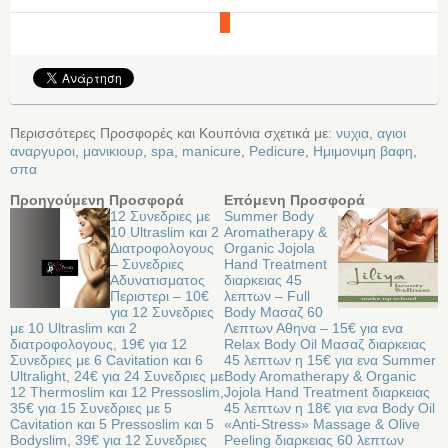
Περισσότερες Προσφορές και Κουπόνια σχετικά με:
νυχια
,
αγιοι
αναργυροι
,
μανικιουρ
,
spa
,
manicure
,
Pedicure
,
Ημιμονιμη βαφη
,
σπα
Προηγούμενη Προσφορά
Επόμενη Προσφορά
12 Συνεδριες με
Summer Body
10 Ultraslim και 2
Aromatherapy &
Διατροφολογους
Organic Jojola
– Συνεδριες
Hand Treatment
Αδυνατισματος
διαρκειας 45
Περιστερι – 10€
λεπτων – Full
για 12 Συνεδριες
Body Μασαζ 60
με 10 Ultraslim και 2
Λεπτων Αθηνα – 15€ για ενα
διατροφολογους, 19€ για 12
Relax Body Oil Μασαζ διαρκειας
Συνεδριες με 6 Cavitation και 6
45 λεπτων η 15€ για ενα Summer
Ultralight, 24€ για 24 Συνεδριες με
Body Aromatherapy & Organic
12 Thermoslim και 12 Pressoslim,
Jojola Hand Treatment διαρκειας
35€ για 15 Συνεδριες με 5
45 λεπτων η 18€ για ενα Body Oil
Cavitation και 5 Pressoslim και 5
«Anti-Stress» Massage & Olive
Bodyslim, 39€ για 12 Συνεδριες
Peeling διαρκειας 60 λεπτων