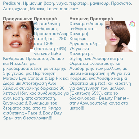
Pedicure
,
Ημιμονιμη βαφη
,
νυχια
,
περιστερι
,
μανικιουρ
,
Πρόσωπο
,
Αποτριχωση
,
Μπικινι
,
Laser
,
manicure
Προηγούμενη Προσφορά
Επόμενη Προσφορά
Θεσσαλονικη
Χτενισμα+Λουσιμ
Καθαρισμος
ο+Θεραπεια –
Προσωπου+Δερμ
Χτενισμα|
οαποξεση – 29€
Κουρεμα
απο 130€
Αργυρουπολη –
(Έκπτωση 78%)
7€ για ενα
για εναν Βαθυ
Χτενισμα με
Καθαρισμο Προσωπου, Λαιμου
Styling, ενα Λουσιμο και μια
και Ντεκολτε, μια
Θεραπεια Ενυδατωσης και
μικροδερμοαποξεση με υπερηχο
Αναδομησης των μαλλιων, με
3ης γενιας, μια Περιποιηση
μεταξι και κερατινη η 9€ για ενα
Ματιων Eye Contour & Lip Fix και
Κουρεμα, ενα Λουσιμο και μια
Δωρο μια Αποτριχωση Άνω
Θεραπεια με μεταξι και κερατινη
Χειλους συνολικης διαρκειας 90
για αναγεννηση των μαλλιων
λεπτων! Ιδανικος συνδυασμος για
(Έκπτωση 65%), απο το
ανανεωση, αποκατασταση,
ολοκαινουριο «Beauty Planet»
ξανανιωμα & δυναμωμα του
στην Αργυρουπολη κοντα στο
δερματος σας, απο το Κεντρο
μετρο!!!
αισθητικης «Face & Body Day
Spa» στη Θεσσαλονικη!!!