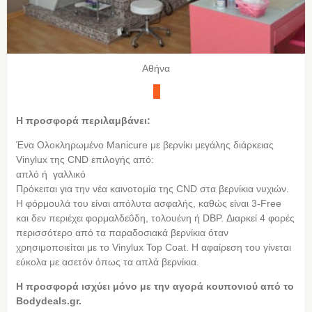
Αθήνα
Η προσφορά περιλαμβάνει:
Ένα Ολοκληρωμένο Manicure με βερνίκι μεγάλης διάρκειας
Vinylux της CND επιλογής από:
απλό ή γαλλικό
Πρόκειται για την νέα καινοτομία της CND στα βερνίκια νυχιών.
Η φόρμουλά του είναι απόλυτα ασφαλής, καθώς είναι 3-Free
και δεν περιέχει φορμαλδεΰδη, τολουένη ή DBP. Διαρκεί 4 φορές
περισσότερο από τα παραδοσιακά βερνίκια όταν
χρησιμοποιείται με το Vinylux Top Coat. H αφαίρεση του γίνεται
εύκολα με ασετόν όπως τα απλά βερνίκια.
Η προσφορά ισχύει μόνο με την αγορά κουπονιού από τo
Bodydeals.gr.