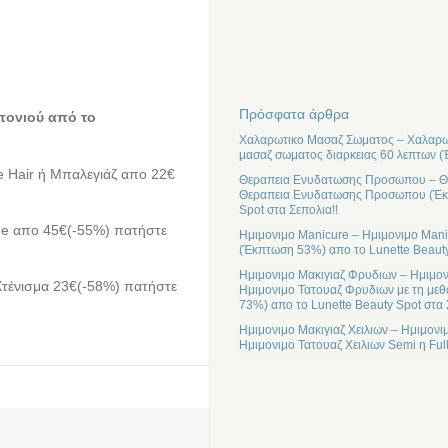
Πρόσφατα άρθρα
πονιού από τo
Χαλαρωτικο Μασαζ Σωματος – Χαλαρωτ
μασαζ σωματος διαρκειας 60 λεπτων (
re Hair ή Μπαλεγιάζ απο 22€
Θεραπεια Ενυδατωσης Προσωπου – Θε
Θεραπεια Ενυδατωσης Προσωπου (Έκπτ
Spot στα Σεπολια!!
nde απο 45€(-55%) πατήστε
Ημιμονιμο Manicure – Ημιμονιμο Mani
(Έκπτωση 53%) απο το Lunette Beauty
Ημιμονιμο Μακιγιαζ Φρυδιων – Ημιμον
Χτένισμα 23€(-58%) πατήστε
Ημιμονιμο Τατουαζ Φρυδιων με τη μεθ
73%) απο το Lunette Beauty Spot στα 
Ημιμονιμο Μακιγιαζ Χειλιων – Ημιμονι
Ημιμονιμο Τατουαζ Χειλιων Semi η Ful