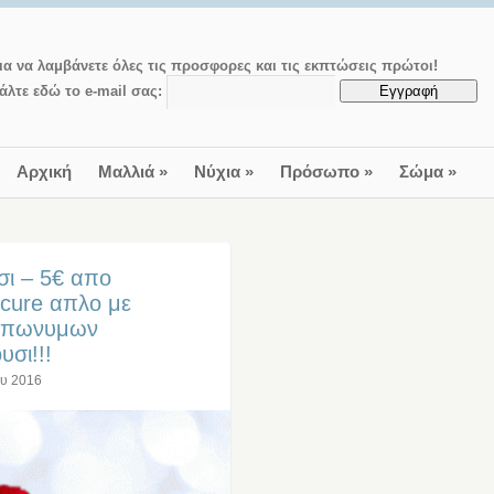
ια να λαμβάνετε όλες τις προσφορες και τις εκπτώσεις πρώτοι!
άλτε εδώ το e-mail σας:
Αρχική
Μαλλιά
»
Νύχια
»
Πρόσωπο
»
Σώμα
»
ι – 5€ απο
cure απλο με
 επωνυμων
σι!!!
ου 2016