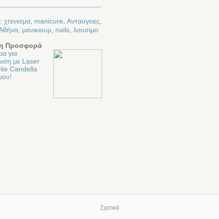
ε:
χτενισμα
,
manicure
,
Ανταυγειες
,
Αθήνα
,
μανικιουρ
,
nails
,
λουσιμο
η Προσφορά
α για
ωση με Laser
ite Candella
μου!
Σχετικά