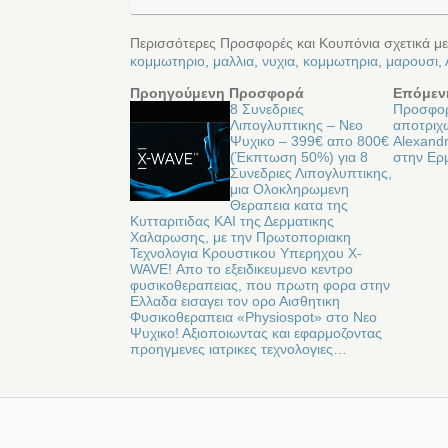
Περισσότερες Προσφορές και Κουπόνια σχετικά μ
κομμωτηριο
,
μαλλια
,
νυχια
,
κομμωτηρια
,
μαρουσι
,
Προηγούμενη Προσφορά
Επόμεν
8 Συνεδριες
Προσφορ
Λιπογλυπτικης – Νεο
αποτριχ
Ψυχικο – 399€ απο 800€
Alexandr
(Έκπτωση 50%) για 8
στην Eρ
Συνεδριες Λιπογλυπτικης,
μια Ολοκληρωμενη
Θεραπεια κατα της
Κυτταριτιδας ΚΑΙ της Δερματικης
Χαλαρωσης, με την Πρωτοποριακη
Τεχνολογια Κρουστικου Υπερηχου X-
WAVE! Απο το εξειδικευμενο κεντρο
φυσικοθεραπειας, που πρωτη φορα στην
Ελλαδα εισαγει τον ορο Αισθητικη
Φυσικοθεραπεια «Physiospot» στο Νεο
Ψυχικο! Αξιοποιωντας και εφαρμοζοντας
προηγμενες ιατρικες τεχνολογιες…