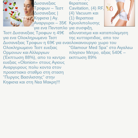
Δυσανεξιας
θεραπειες
Τροφων – Τεστ
Cavitation, (4) RF,
Δυσανεξιας |
(4) Vacuum και
Κηφισια | Αγ.
(1) θεραπεια
Αναργυροι – 35€
Κρυολιπολυσης
για ενα Πενταπλο
για συσφιξη,
Τεστ Δυσανεξιας Τροφων η 49€
αδυνατισμα και καταπολεμηση
για ενα Ολοκληρωμενο Τεστ
της κυτταριτιδας, απο τον
Δυσανεξιας Τροφων η 69€ για ενα
ολοκαινουργιο χωρο του
Ολοκληρωμενο Τεστ ευεξιας
“Glamour Med Spa” στο Αιγαλεω
Ορμονων και Αλλεργιων
πλησιον Μετρο, αξιας 540€ –
(Έκπτωση 88%), απο το κεντρο
εκπτωση 89%
ευεξιας «Olonion» στους Αγιους
Αναργυρους πολυ κοντα στον
προαστιακο σταθμο στη σταση
”Πυργος Βασιλισσης” στην
Κηφισια και στη Νεα Μακρη!!!