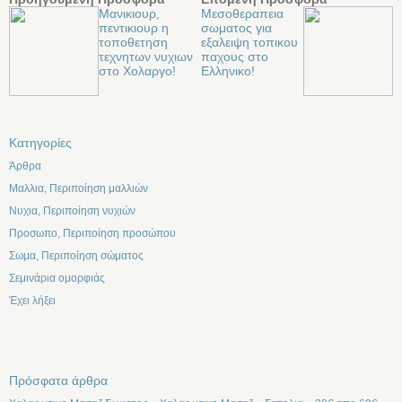
Μανικιουρ,
Μεσοθεραπεια
πεντικιουρ η
σωματος για
τοποθετηση
εξαλειψη τοπικου
τεχνητων νυχιων
παχους στο
στο Χολαργο!
Ελληνικο!
Kατηγορίες
Άρθρα
Μαλλια, Περιποίηση μαλλιών
Νυχια, Περιποίηση νυχιών
Προσωπο, Περιποίηση προσώπου
Σωμα, Περιποίηση σώματος
Σεμινάρια ομορφιάς
Έχει λήξει
Πρόσφατα άρθρα