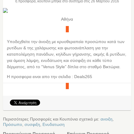
η προσφορά, κουπόνι μπήκε στο σύστημα στις
26 Μαρτίου 2016
Αθήνα
Υποδεχθείτε την άνοιξη με κρυοθεραπεία προσώπου κατά των
ρυτίδων & της χαλάρωσης και φωτοανάπλαση για την
καταπολέμηση πανάδων, κηλίδων γήρανσης, ακμής & ρυτίδων,
για άμεση λάμψη, ενυδάτωση και σύσφιξη σε κάθε τύπο
δέρματος, από το “Venus Style” δίπλα στο σταθμό Βικτώρια.
Η προσφορα ειναι απο την σελιδα : Deals265
Περισσότερες Προσφορές και Κουπόνια σχετικά με:
ανοιξη
,
Πρόσωπο
,
συσφιξη
,
Ενυδατωση
Προηγούμενη Προσφορά
Επόμενη Προσφορά