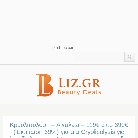
[smbtoolbar]
Κρυολιπολυση – Αιγαλεω – 119€ απο 390€
(Έκπτωση 69%) για μια Cryolipolysis για