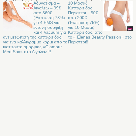
Αδυνατισμα –
10 Μασαζ
Αιγαλεω – 99€
Κυτταριτιδας
απο 360€
Περιστερι – 50€
(Έκπτωση 73%)
απο 200€
για 4 EMS για
(Έκπτωση 75%)
εντονη συσφιξη
για 10 Μασαζ
και 4 Vacuum για
Κυτταριτιδας, απο
αντιμετωπιση της κυτταριτιδας,
το « Elenas Beauty Passion» στο
για ενα καλλιγραμμο κορμι απο το
Περιστερι!!!
ινστιτουτο ομορφιας «Glamour
Med Spa» στο Αιγαλεω!!!