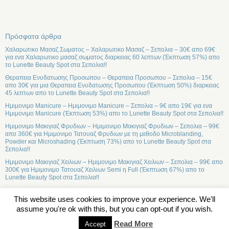
Πρόσφατα άρθρα
Χαλαρωτικο Μασαζ Σωματος – Χαλαρωτικο Μασαζ – Σεπολια – 30€ απο 69€
για ενα Χαλαρωτικο μασαζ σωματος διαρκειας 60 λεπτων (Έκπτωση 57%) απο
το Lunette Beauty Spot στα Σεπολια!!
Θεραπεια Ενυδατωσης Προσωπου – Θεραπεια Προσωπου – Σεπολια – 15€
απο 30€ για μια Θεραπεια Ενυδατωσης Προσωπου (Έκπτωση 50%) διαρκειας
45 λεπτων απο το Lunette Beauty Spot στα Σεπολια!!
Ημιμονιμο Manicure – Ημιμονιμο Manicure – Σεπολια – 9€ απο 19€ για ενα
Ημιμονιμο Manicure (Έκπτωση 53%) απο το Lunette Beauty Spot στα Σεπολια!!
Ημιμονιμο Μακιγιαζ Φρυδιων – Ημιμονιμο Μακιγιαζ Φρυδιων – Σεπολια – 99€
απο 360€ για Ημιμονιμο Τατουαζ Φρυδιων με τη μεθοδο Microblanding,
Powder και Microshading (Έκπτωση 73%) απο το Lunette Beauty Spot στα
Σεπολια!!
Ημιμονιμο Μακιγιαζ Χειλιων – Ημιμονιμο Μακιγιαζ Χειλιων – Σεπολια – 99€ απο
300€ για Ημιμονιμο Τατουαζ Χειλιων Semi η Full (Έκπτωση 67%) απο το
Lunette Beauty Spot στα Σεπολια!!
This website uses cookies to improve your experience. We'll
assume you're ok with this, but you can opt-out if you wish.
Σχετικά
Read More
Accept