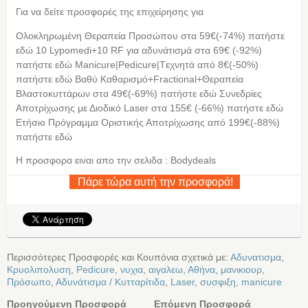
Για να δείτε προσφορές της επιχείρησης για
Ολοκληρωμένη Θεραπεία Προσώπου στα 59€(-74%) πατήστε
εδώ 10 Lypomedi+10 RF για αδυνάτισμά στα 69€ (-92%)
πατήστε εδώ Manicure|Pedicure|Tεχνητά από 8€(-50%)
πατήστε εδώ Βαθύ Καθαρισμό+Fractional+Θεραπεία
Βλαστοκυττάρων στα 49€(-69%) πατήστε εδώ Συνεδρίες
Αποτρίχωσης με Διοδικό Laser στα 155€ (-66%) πατήστε εδώ
Ετήσιο Πρόγραμμα Οριστικής Αποτρίχωσης από 199€(-88%)
πατήστε εδώ
Η προσφορα ειναι απο την σελιδα : Bodydeals
Πάρε τώρα αυτή την προσφορά!
Περισσότερες Προσφορές και Κουπόνια σχετικά με:
Αδυνατισμα
,
Κρυολιπολυση
,
Pedicure
,
νυχια
,
αιγαλεω
,
Αθήνα
,
μανικιουρ
,
Πρόσωπο
,
Αδυνάτισμα / Κυτταρίτιδα
,
Laser
,
συσφιξη
,
manicure
Προηγούμενη Προσφορά
Επόμενη Προσφορά