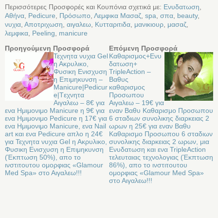
Περισσότερες Προσφορές και Κουπόνια σχετικά με:
Ενυδατωση
,
Αθήνα
,
Pedicure
,
Πρόσωπο
,
Λεμφικα Μασαζ
,
spa
,
σπα
,
beauty
,
νυχια
,
Αποτριχωση
,
αιγαλεω
,
Κυτταριτιδα
,
μανικιουρ
,
μασαζ
,
λεμφικα
,
Peeling
,
manicure
Προηγούμενη Προσφορά
Επόμενη Προσφορά
Τεχνητα νυχια Gel
Καθαρισμος+Ενυ
η Ακρυλικο,
δατωση+
Φυσικη Ενισχυση
TripleAction –
η Επιμηκυνση –
Βαθυς
Manicure|Pedicur
καθαρισμος
e|Tεχνητα
Προσωπου
Αιγαλεω – 8€ για
Αιγαλεω – 19€ για
ενα Ημιμονιμο Manicure η 9€ για
εναν Βαθυ Καθαρισμο Προσωπου
ενα Ημιμονιμο Pedicure η 17€ για
6 σταδιων συνολικης διαρκειας 2
ενα Ημιμονιμο Manicure, ενα Nail
ωρων η 25€ για εναν Βαθυ
art και ενα Pedicure απλο η 24€
Καθαρισμο Προσωπου 6 σταδιων
για Τεχνητα νυχια Gel η Ακρυλικο,
συνολικης διαρκειας 2 ωρων, μια
Φυσικη Ενισχυση η Επιμηκυνση
Ενυδατωση και ενα TripleAction
(Έκπτωση 50%), απο το
τελευταιας τεχνολογιας (Έκπτωση
ινστιτουτου ομορφιας «Glamour
86%), απο το ινστιτουτου
Med Spa» στο Αιγαλεω!!!
ομορφιας «Glamour Med Spa»
στο Αιγαλεω!!!