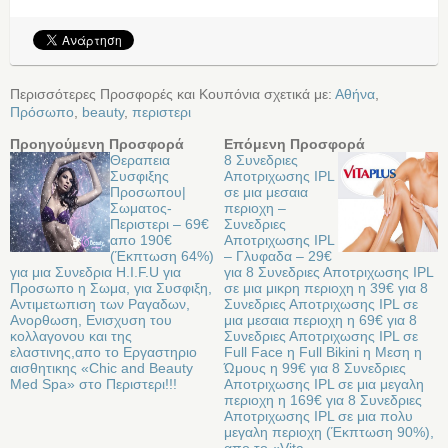
Περισσότερες Προσφορές και Κουπόνια σχετικά με:
Αθήνα
,
Πρόσωπο
,
beauty
,
περιστερι
Προηγούμενη Προσφορά
Επόμενη Προσφορά
Θεραπεια
8 Συνεδριες
Συσφιξης
Αποτριχωσης IPL
Προσωπου|
σε μια μεσαια
Σωματος-
περιοχη –
Περιστερι – 69€
Συνεδριες
απο 190€
Αποτριχωσης IPL
(Έκπτωση 64%)
– Γλυφαδα – 29€
για μια Συνεδρια H.I.F.U για
για 8 Συνεδριες Αποτριχωσης IPL
Προσωπο η Σωμα, για Συσφιξη,
σε μια μικρη περιοχη η 39€ για 8
Αντιμετωπιση των Ραγαδων,
Συνεδριες Αποτριχωσης IPL σε
Ανορθωση, Ενισχυση του
μια μεσαια περιοχη η 69€ για 8
κολλαγονου και της
Συνεδριες Αποτριχωσης IPL σε
ελαστινης,απο το Εργαστηριο
Full Face η Full Bikini η Μεση η
αισθητικης «Chic and Beauty
Ώμους η 99€ για 8 Συνεδριες
Med Spa» στo Περιστερι!!!
Αποτριχωσης IPL σε μια μεγαλη
περιοχη η 169€ για 8 Συνεδριες
Αποτριχωσης IPL σε μια πολυ
μεγαλη περιοχη (Έκπτωση 90%),
απο το «Vita…