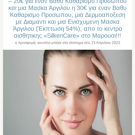
– 20€ για εναν Βαθυ Καθαρισμο Προσωπου
και μια Mασκα Άργιλου η 30€ για εναν Βαθυ
Καθαρισμο Προσωπου, μια Δερμοαποξεση
με Διαμαντι και μια Ενισχυμενη Μασκα
Άργιλου (Έκπτωση 54%), απο το κεντρο
αισθητικης «SilkenCare» στο Μαρουσι!!!
η προσφορά, κουπόνι μπήκε στο σύστημα στις
15 Απριλίου 2023