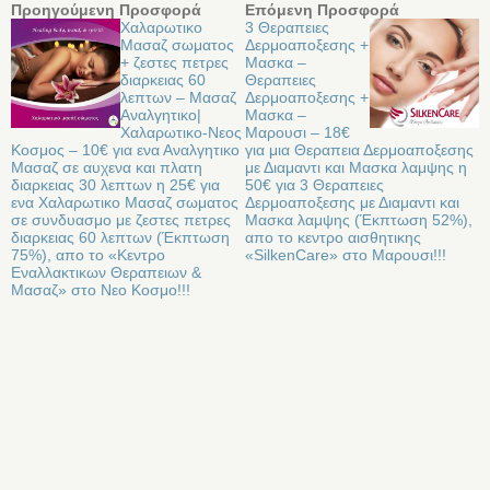
Προηγούμενη Προσφορά
Επόμενη Προσφορά
Χαλαρωτικο
3 Θεραπειες
Μασαζ σωματος
Δερμοαποξεσης +
+ ζεστες πετρες
Μασκα –
διαρκειας 60
Θεραπειες
λεπτων – Μασαζ
Δερμοαποξεσης +
Αναλγητικο|
Μασκα –
Χαλαρωτικο-Νεος
Μαρουσι – 18€
Κοσμος – 10€ για ενα Αναλγητικο
για μια Θεραπεια Δερμοαποξεσης
Μασαζ σε αυχενα και πλατη
με Διαμαντι και Μασκα λαμψης η
διαρκειας 30 λεπτων η 25€ για
50€ για 3 Θεραπειες
ενα Χαλαρωτικο Μασαζ σωματος
Δερμοαποξεσης με Διαμαντι και
σε συνδυασμο με ζεστες πετρες
Μασκα λαμψης (Έκπτωση 52%),
διαρκειας 60 λεπτων (Έκπτωση
απο το κεντρο αισθητικης
75%), απο το «Κεντρο
«SilkenCare» στο Μαρουσι!!!
Εναλλακτικων Θεραπειων &
Μασαζ» στο Νεο Κοσμο!!!