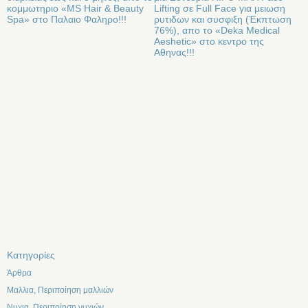
κομμωτηριο «MS Hair & Beauty
Lifting σε Full Face για μειωση
Spa» στο Παλαιο Φαληρο!!!
ρυτιδων και συσφιξη (Έκπτωση
76%), απο το «Deka Medical
Aeshetic» στo κεντρο της
Αθηνας!!!
Kατηγορίες
Άρθρα
Μαλλια, Περιποίηση μαλλιών
Νυχια, Περιποίηση νυχιών