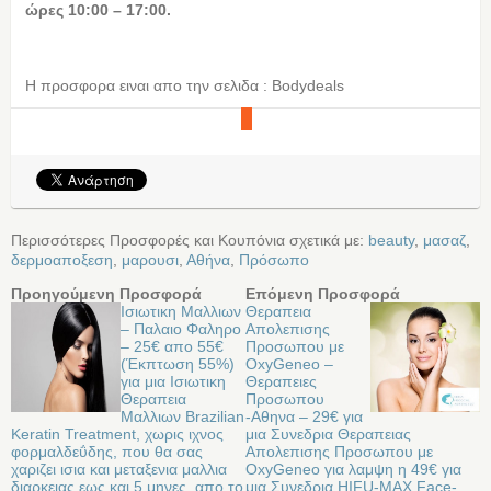
ώρες 10:00 – 17:00.
Η προσφορα ειναι απο την σελιδα : Bodydeals
Περισσότερες Προσφορές και Κουπόνια σχετικά με:
beauty
,
μασαζ
,
δερμοαποξεση
,
μαρουσι
,
Αθήνα
,
Πρόσωπο
Προηγούμενη Προσφορά
Επόμενη Προσφορά
Ισιωτικη Μαλλιων
Θεραπεια
– Παλαιο Φαληρο
Απολεπισης
– 25€ απο 55€
Προσωπου με
(Έκπτωση 55%)
OxyGeneo –
για μια Ισιωτικη
Θεραπειες
Θεραπεια
Προσωπου
Μαλλιων Brazilian
-Αθηνα – 29€ για
Keratin Treatment, χωρις ιχνος
μια Συνεδρια Θεραπειας
φορμαλδεΰδης, που θα σας
Απολεπισης Προσωπου με
χαριζει ισια και μεταξενια μαλλια
OxyGeneo για λαμψη η 49€ για
διαρκειας εως και 5 μηνες, απο το
μια Συνεδρια HIFU-MAX Face-