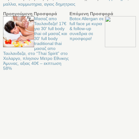
μαλλια
,
κομμωτηρια
,
αγιος δημητριος
Προηγούμενη Προσφορά
Επόμενη Προσφορά
Μασαζ απο
Botox Allergan σε
Ταυλανδεζα! 17€
full face με κυρια
για 30′ full body
& follow-up
thai oil μασαζ και
συνεδρια σε
30′ full body
προσφορα!
traditional thai
μασαζ απο
Ταυλανδεζα, στο “Thai Spirit” στο
Χολαργο, πλησιον Μετρο Εθνικης
Άμυνας, αξιας 40€ – εκπτωση
58%