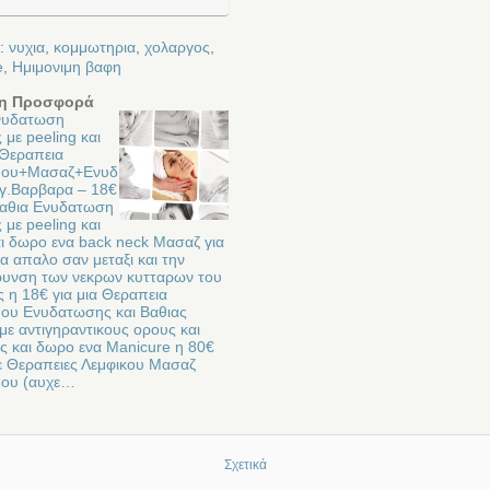
ε:
νυχια
,
κομμωτηρια
,
χολαργος
,
e
,
Ημιμονιμη βαφη
η Προσφορά
νυδατωση
με peeling και
 Θεραπεια
ου+Μασαζ+Ενυδ
γ.Βαρβαρα – 18€
 Βαθια Ενυδατωση
με peeling και
ι δωρο ενα back neck Μασαζ για
α απαλο σαν μεταξι και την
υνση των νεκρων κυτταρων του
 η 18€ για μια Θεραπεια
υ Ενυδατωσης και Βαθιας
ε αντιγηραντικους ορους και
ς και δωρο ενα Manicure η 80€
τε Θεραπειες Λεμφικου Μασαζ
ου (αυχε…
Σχετικά