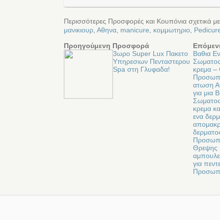
Περισσότερες Προσφορές και Κουπόνια σχετικά μ
μανικιουρ
,
Αθηνα
,
manicure
,
κομμωτηριο
,
Pedicur
Προηγούμενη Προσφορά
Επόμεν
3ωρο Super Lux Πακετο
Βαθια Ε
Υπηρεσιων Πενταστερου
Σωματος 
Spa στη Γλυφαδα!
κρεμα –
Προσωπ
ατωση Α
για μια
Σωματος 
κρεμα κα
ενα δερμ
απομακρ
δερματος
Προσωπο
Θρεψης μ
αμπουλε
για πεν
Προσωπ