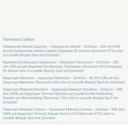
Πρόσφατα άρθρα
Χαλαρωτικο Μασαζ Σωματος – Χαλαρωτικο Μασαζ – Σεπολια – 30€ απο 69€
για ενα Χαλαρωτικο μασαζ σωματος διαρκειας 60 λεπτων (Έκπτωση 57%) απο
το Lunette Beauty Spot στα Σεπολια!!
Θεραπεια Ενυδατωσης Προσωπου – Θεραπεια Προσωπου – Σεπολια – 15€
απο 30€ για μια Θεραπεια Ενυδατωσης Προσωπου (Έκπτωση 50%) διαρκειας
45 λεπτων απο το Lunette Beauty Spot στα Σεπολια!!
Ημιμονιμο Manicure – Ημιμονιμο Manicure – Σεπολια – 9€ απο 19€ για ενα
Ημιμονιμο Manicure (Έκπτωση 53%) απο το Lunette Beauty Spot στα Σεπολια!!
Ημιμονιμο Μακιγιαζ Φρυδιων – Ημιμονιμο Μακιγιαζ Φρυδιων – Σεπολια – 99€
απο 360€ για Ημιμονιμο Τατουαζ Φρυδιων με τη μεθοδο Microblanding,
Powder και Microshading (Έκπτωση 73%) απο το Lunette Beauty Spot στα
Σεπολια!!
Ημιμονιμο Μακιγιαζ Χειλιων – Ημιμονιμο Μακιγιαζ Χειλιων – Σεπολια – 99€ απο
300€ για Ημιμονιμο Τατουαζ Χειλιων Semi η Full (Έκπτωση 67%) απο το
Lunette Beauty Spot στα Σεπολια!!