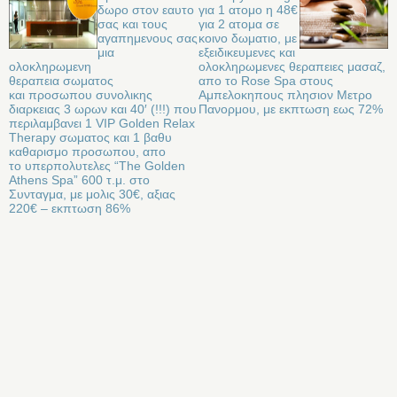
δωρο στον εαυτο
για 1 ατομο η 48€
σας και τους
για 2 ατομα σε
αγαπημενους σας
κοινο δωματιο, με
μια
εξειδικευμενες και
ολοκληρωμενη
ολοκληρωμενες θεραπειες μασαζ,
θεραπεια σωματος
απο το Rose Spa στους
και προσωπου συνολικης
Αμπελοκηπους πλησιον Μετρο
διαρκειας 3 ωρων και 40′ (!!!) που
Πανορμου, με εκπτωση εως 72%
περιλαμβανει 1 VIP Golden Relax
Therapy σωματος και 1 βαθυ
καθαρισμο προσωπου, απο
το υπερπολυτελες “The Golden
Athens Spa” 600 τ.μ. στο
Συνταγμα, με μολις 30€, αξιας
220€ – εκπτωση 86%