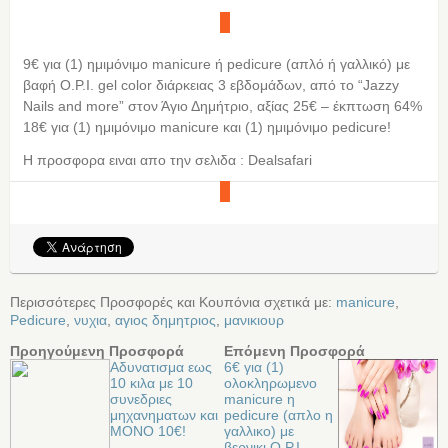
9€ για (1) ημιμόνιμο manicure ή pedicure (απλό ή γαλλικό) με
βαφή O.P.I. gel color διάρκειας 3 εβδομάδων, από το “Jazzy
Nails and more” στον Άγιο Δημήτριο, αξίας 25€ – έκπτωση 64%
18€ για (1) ημιμόνιμο manicure και (1) ημιμόνιμο pedicure!
Η προσφορα ειναι απο την σελιδα : Dealsafari
Περισσότερες Προσφορές και Κουπόνια σχετικά με:
manicure
,
Pedicure
,
νυχια
,
αγιος δημητριος
,
μανικιουρ
Προηγούμενη Προσφορά
Επόμενη Προσφορά
Αδυνατισμα εως
6€ για (1)
10 κιλα με 10
ολοκληρωμενο
συνεδριες
manicure η
μηχανηματων και
pedicure (απλο η
ΜΟΝΟ 10€!
γαλλικο) με
βερνικι O.P.I.