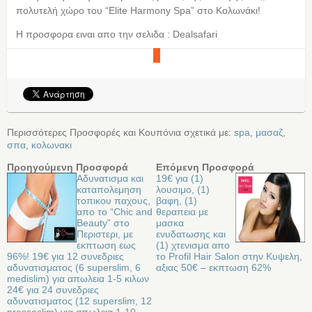
πολυτελή χώρο του “Elite Harmony Spa” στο Κολωνάκι!
Η προσφορα ειναι απο την σελιδα : Dealsafari
Περισσότερες Προσφορές και Κουπόνια σχετικά με:
spa
,
μασαζ
,
σπα
,
κολωνακι
Προηγούμενη Προσφορά
Επόμενη Προσφορά
Αδυνατισμα και
19€ για (1)
καταπολεμηση
λουσιμο, (1)
τοπικου παχους,
βαφη, (1)
απο το “Chic and
θεραπεια με
Beauty” στο
μασκα
Περιστερι, με
ενυδατωσης και
εκπτωση εως
(1) χτενισμα απο
96%! 19€ για 12 συνεδριες
το Profil Hair Salon στην Κυψελη,
αδυνατισματος (6 superslim, 6
αξιας 50€ – εκπτωση 62%
medislim) για απωλεια 1-5 κιλων
24€ για 24 συνεδριες
αδυνατισματος (12 superslim, 12
pressoslim) για απωλεια 1-10