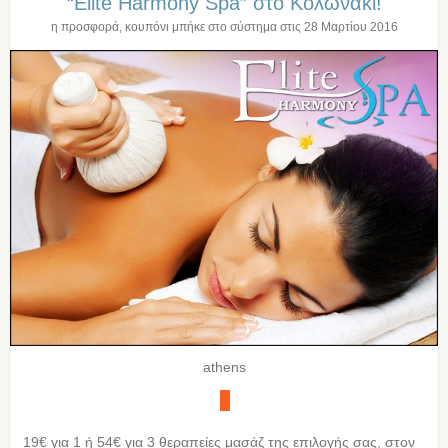
“Elite Harmony Spa” στο Κολωνακι!
η προσφορά, κουπόνι μπήκε στο σύστημα στις
28 Μαρτίου 2016
athens
19€ για 1 ή 54€ για 3 θεραπείες μασάζ της επιλογής σας, στον