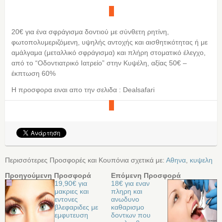
20€ για ένα σφράγισμα δοντιού με σύνθετη ρητίνη,
φωτοπολυμεριζόμενη, υψηλής αντοχής και αισθητικότητας ή με
αμάλγαμα (μεταλλικό σφράγισμα) και πλήρη στοματικό έλεγχο,
από το “Οδοντιατρικό Ιατρείο” στην Κυψέλη, αξίας 50€ –
έκπτωση 60%
Η προσφορα ειναι απο την σελιδα : Dealsafari
Περισσότερες Προσφορές και Κουπόνια σχετικά με:
Αθηνα
,
κυψελη
Προηγούμενη Προσφορά
Επόμενη Προσφορά
19,90€ για
18€ για εναν
μακριες και
πληρη και
εντονες
ανωδυνο
βλεφαριδες με
καθαρισμο
εμφυτευση
δοντιων που