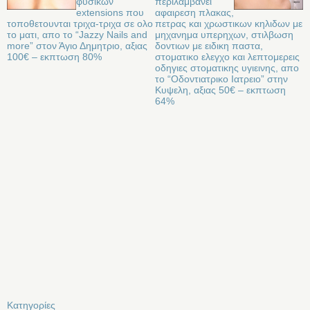
φυσικων
περιλαμβανει
extensions που
αφαιρεση πλακας,
τοποθετουνται τριχα-τριχα σε ολο
πετρας και χρωστικων κηλιδων με
το ματι, απο το “Jazzy Nails and
μηχανημα υπερηχων, στιλβωση
more” στον Άγιο Δημητριο, αξιας
δοντιων με ειδικη παστα,
100€ – εκπτωση 80%
στοματικο ελεγχο και λεπτομερεις
οδηγιες στοματικης υγιεινης, απο
το “Οδοντιατρικο Ιατρειο” στην
Κυψελη, αξιας 50€ – εκπτωση
64%
Kατηγορίες