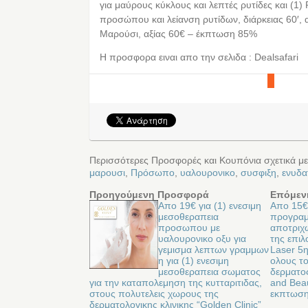
για μαύρους κύκλους και λεπτές ρυτίδες και (1)
προσώπου και λείανση ρυτίδων, διάρκειας 60′, 
Μαρούσι, αξίας 60€ – έκπτωση 85%
Η προσφορα ειναι απο την σελιδα : Dealsafari
Περισσότερες Προσφορές και Κουπόνια σχετικά μ
μαρουσι
,
Πρόσωπο
,
υαλουρονικο
,
συσφιξη
,
ενυδ
Προηγούμενη Προσφορά
Επόμεν
Απο 19€ για (1) ενεσιμη
Απο 15€ 
μεσοθεραπεια
προγραμ
προσωπου με
αποτριχ
υαλουρονικο οξυ για
της επιλ
γεμισμα λεπτων γραμμων
Laser 5η
η για (1) ενεσιμη
ολους τ
μεσοθεραπεια σωματος
δερματος
για την καταπολεμηση της κυτταριτιδας,
and Beau
στους πολυτελεις χωρους της
εκπτωσ
δερματολογικης κλινικης “Golden Clinic”