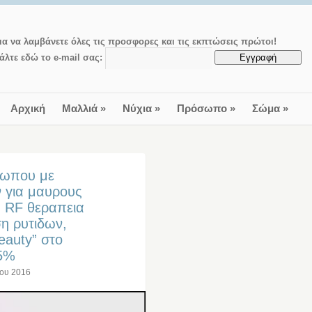
ια να λαμβάνετε όλες τις προσφορες και τις εκπτώσεις πρώτοι!
άλτε εδώ το e-mail σας:
Αρχική
Μαλλιά
»
Νύχια
»
Πρόσωπο
»
Σώμα
»
σωπου με
ν για μαυρους
1) RF θεραπεια
η ρυτιδων,
eauty” στο
85%
ίου 2016