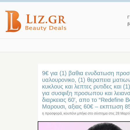
Γ
β
9€ για (1) βαθια ενυδατωση προ
υαλουρονικο, (1) θεραπεια ματιω
κυκλους και λεπτες ρυτιδες και (
για συσφιξη προσωπου και λειανσ
διαρκειας 60′, απο το “Redefine B
Μαρουσι, αξιας 60€ – εκπτωση 
η προσφορά, κουπόνι μπήκε στο σύστημα στις
28 Μαρτ