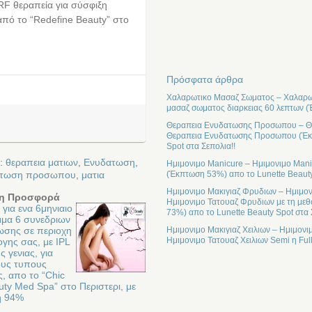
 RF θεραπεία για σύσφιξη
από το “Redefine Beauty” στο
Πρόσφατα άρθρα
Χαλαρωτικο Μασαζ Σωματος – Χαλαρωτ
μασαζ σωματος διαρκειας 60 λεπτων (
Θεραπεια Ενυδατωσης Προσωπου – Θε
Θεραπεια Ενυδατωσης Προσωπου (Έκπτ
Spot στα Σεπολια!!
ε:
θεραπεια ματιων
,
Ενυδατωση
,
Ημιμονιμο Manicure – Ημιμονιμο Mani
(Έκπτωση 53%) απο το Lunette Beauty
ατωση προσωπου
,
ματια
Ημιμονιμο Μακιγιαζ Φρυδιων – Ημιμον
η Προσφορά
Ημιμονιμο Τατουαζ Φρυδιων με τη μεθ
για ενα 6μηνιαιο
73%) απο το Lunette Beauty Spot στα 
μα 6 συνεδριων
ωσης σε περιοχη
Ημιμονιμο Μακιγιαζ Χειλιων – Ημιμονι
Ημιμονιμο Τατουαζ Χειλιων Semi η Ful
ογης σας, με IPL
ς γενιας, για
ους τυπους
, απο το “Chic
ty Med Spa” στο Περιστερι, με
η 94%