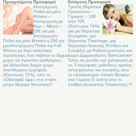
Προηγούμενη Προσφορά
Επόμενη Προσφορά
Αποτριχωση
Τριπλη Θεραπεια
Ποδια και μισο
Προσωπου –
Μπικινι –
Γερακας – 18€
Αποτριχωση με
απο 70€
Κερι – Aθηνα –
(Έκπτωση 74%)
20€ για μια
για μια Θεραπεια
Αποτριχωση
Cryogenic, μια
Ποδια και μισο Μπικινι η 25€ για
Θεραπεια Thermage, μια
μια Αποτριχωση Ποδια και Full
Θεραπεια Λειανσης Ρυτιδων και
Μπικινι με Κερι τελευταιας
Συσφιξης με Ραδιοσυχνοτητες και
τεχνολογιας που σεβεται το δερμα
Δωρο Δερμαναλυση Skinscanner!
χωρις να προκαλει ερεθισμους,
Τελος σε ρυτιδες και χαλαρωση με
για βελουδινο δερμα χωρις
τις 3 κορυφαιες μεθοδους αμεσης
ανεπιθυμητη τριχοφυΐα
αντιγηρανσης και συσφιξης απο
(Έκπτωση 71%), απο το
το ολοκαινουριο «Unani Biospa»
«Olotropiki Spa» στη σταση
στο Γερακα (5 λεπτα απο το
μετρο Μεγαρο Μουσικης!!
σταθμο Δουκισσης Πλακεντιας) !!!