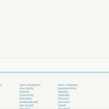
οι
αγιος δημητριος
αγιος στεφανος
ανω λιοσια
αργυρουπολη
γαλατσι
γερακας
ηλιουπολη
ηρακλειο
κολωνακι
κολωνος
μεταμορφωση
νεα ιωνια
νεο ψυχικο
νικαια
πειραιας
περιστερι