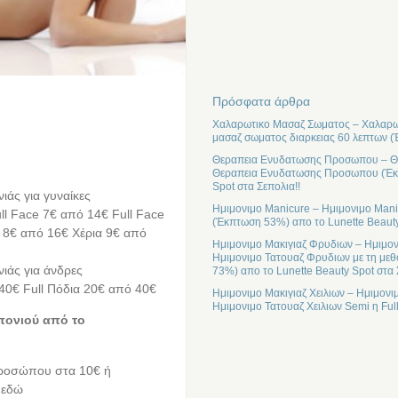
Πρόσφατα άρθρα
Χαλαρωτικο Μασαζ Σωματος – Χαλαρωτ
μασαζ σωματος διαρκειας 60 λεπτων (
Θεραπεια Ενυδατωσης Προσωπου – Θε
Θεραπεια Ενυδατωσης Προσωπου (Έκπτ
Spot στα Σεπολια!!
ιάς για γυναίκες
Ημιμονιμο Manicure – Ημιμονιμο Mani
ll Face 7€ από 14€ Full Face
(Έκπτωση 53%) απο το Lunette Beauty
ι 8€ από 16€ Χέρια 9€ από
Ημιμονιμο Μακιγιαζ Φρυδιων – Ημιμον
Ημιμονιμο Τατουαζ Φρυδιων με τη μεθ
νιάς για άνδρες
73%) απο το Lunette Beauty Spot στα 
40€ Full Πόδια 20€ από 40€
Ημιμονιμο Μακιγιαζ Χειλιων – Ημιμονι
Ημιμονιμο Τατουαζ Χειλιων Semi η Ful
πονιού από τo
Προσώπου στα 10€ ή
 εδώ