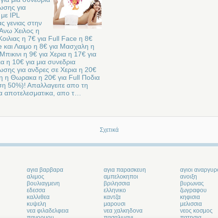
ωσης για
 με IPL
ας γενιας στην
Άνω Χειλος η
οιλιας η 7€ για Full Face η 8€
e και Λαιμο η 8€ για Μασχαλη η
 Μπικινι η 9€ για Χερια η 17€ για
ια η 10€ για μια συνεδρια
σης για ανδρες σε Χερια η 20€
η η Θωρακα η 20€ για Full Ποδια
η 50%)! Απαλλαγειτε απο τη
ΐα αποτελεσματικα, απο τ…
Σχετικά
αγια βαρβαρα
αγια παρασκευη
αγιοι αναργυρ
αλιμος
αμπελοκηποι
ανοιξη
βουλιαγμενη
βριλησσια
βυρωνας
εδεσσα
ελληνικο
ζωγραφου
καλλιθεα
καντζα
κηφισια
κυψελη
μαρουσι
μελισσια
νεα φιλαδελφεια
νεα χαλκηδονα
νεος κοσμος
πανορμου
πασαλιμανι
πατησια