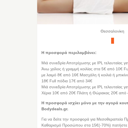
Θεσσαλονίκη
Η προσφορά περιλαμβάνει:
Μιά συνεδρία Αποτρίχωσης με IPL τελευταίας γεν
Άνω χείλος ή γραμμή κοιλίας στα 5€ από 10€ Fu
με λαιμό 8€ από 16€ Μασχάλη ή κοιλιά ή μπικίν
18€ Full πόδια 17€ από 34€
Μιά συνεδρία Αποτρίχωσης με IPL τελευταίας γε
Χέρια 10€ από 20€ Πλάτη ή Θώρακας 20€ από 
Η προσφορά ισχύει μόνο με την αγορά κου
Bodydeals.gr.
Για να δείτε την προσφορά για Μεσοθεραπεία 
Καθαρισμό Προσώπου στα 15€(-70%) πατήστε