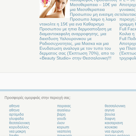
Μεσοθεραπεια – 10€ για
Αποτριχ
μια Μεσοθεραπεια
γυναικες
Προσωπου μη ενεσιμη σε
τελευται
Προσωπο λαιμο η λαιμο
περιοχη 
ντεκολτε η 15€ για ενα Καθαρισμο
γραμμη Κ
Προσωπου με ηπια δερμοαποξεση με
Full Fac
διαμαντοκεφαλη αναρροφησης, μια
Κοιλια η
διεισδυση Υαλουρονικου με
Full Ποδ
Ραδιοσυχνοτητες, μια Μασκα και μια
Αποτριχω
Ενυδατωση αναλογα με τον τυπο του
για Πλατ
δερματος σας (Έκπτωση 70%), απο το
(Έκπτωσ
«Beauty Studio» στην Θεσσαλονικη!!!
τριχοφυ
Προσφορές ομορφιάς στην περιοχή σας:
αθηνα
πειραιας
θεσσαλονικη
αθηνα
αιγαλεω
αιγινα
αρτεμιδα
βαρη
βουλα
γλυφαδα
γουδι
δαφνη
θεσσαλονικη
ιλιον
καισαριανη
κορυδαλλος
κορωπι
κουκακι
νεα μακρη
νεαπολη
νεα σμυρνη
ξανθη
παγκρατι
παλαιο φαληρο