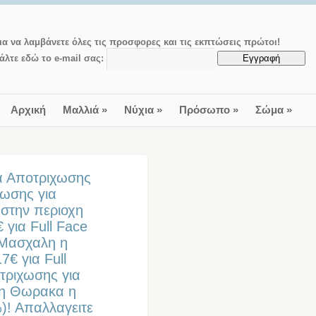
ια να λαμβάνετε όλες τις προσφορες και τις εκπτώσεις πρώτοι!
άλτε εδώ το e-mail σας:
Αρχική
Μαλλιά
»
Νύχια
»
Πρόσωπο
»
Σώμα
»
ια Αποτριχωσης
χωσης για
 στην περιοχη
 για Full Face
α Μασχαλη η
7€ για Full
οτριχωσης για
η η Θωρακα η
)! Απαλλαγειτε