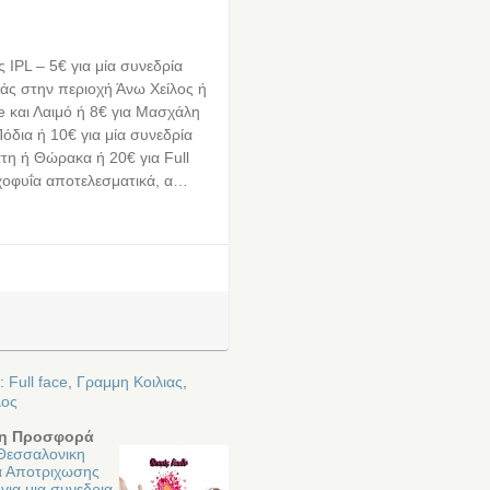
IPL – 5€ για μία συνεδρία
ιάς στην περιοχή Άνω Χείλος ή
ce και Λαιμό ή 8€ για Μασχάλη
 Πόδια ή 10€ για μία συνεδρία
τη ή Θώρακα ή 20€ για Full
χοφυΐα αποτελεσματικά, α…
ε:
Full face
,
Γραμμη Κοιλιας
,
λος
η Προσφορά
 Θεσσαλονικη
α Αποτριχωσης
 για μια συνεδρια