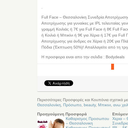
.
Full Face – Θεσσαλονίκη Συνεδρία Αποτρίχωσης 
Αποτρίχωσης για γυναίκες με IPL τελευταίας γεν
γραμμή Κοιλιάς ή 7€ για Full Face ή 8€ Full Fa
ή Κοιλιά ή Μπικίνι ή 9€ για Χέρια ή 17€ για Full
Αποτρίχωσης για άνδρες σε Χέρια ή 20€ για Πλά
Πόδια (Έκπτωση 50%)! Απαλλαγείτε από τη τρι
Η προσφορα ειναι απο την σελιδα : Bodydeals
Περισσότερες Προσφορές και Κουπόνια σχετικά μ
Θεσσαλονίκη
,
Πρόσωπο
,
beauty
,
Μπικινι
,
ανω χει
Προηγούμενη Προσφορά
Επόμεν
Καθαρισμος Προσωπου
Χερια –
– Θεσσαλονικη
Συνεδρι
Καθαρισμος Προσωπου|
IPL – 5€