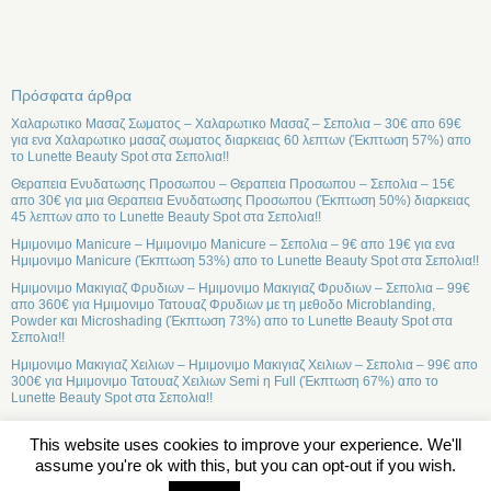
Πρόσφατα άρθρα
Χαλαρωτικο Μασαζ Σωματος – Χαλαρωτικο Μασαζ – Σεπολια – 30€ απο 69€
για ενα Χαλαρωτικο μασαζ σωματος διαρκειας 60 λεπτων (Έκπτωση 57%) απο
το Lunette Beauty Spot στα Σεπολια!!
Θεραπεια Ενυδατωσης Προσωπου – Θεραπεια Προσωπου – Σεπολια – 15€
απο 30€ για μια Θεραπεια Ενυδατωσης Προσωπου (Έκπτωση 50%) διαρκειας
45 λεπτων απο το Lunette Beauty Spot στα Σεπολια!!
Ημιμονιμο Manicure – Ημιμονιμο Manicure – Σεπολια – 9€ απο 19€ για ενα
Ημιμονιμο Manicure (Έκπτωση 53%) απο το Lunette Beauty Spot στα Σεπολια!!
Ημιμονιμο Μακιγιαζ Φρυδιων – Ημιμονιμο Μακιγιαζ Φρυδιων – Σεπολια – 99€
απο 360€ για Ημιμονιμο Τατουαζ Φρυδιων με τη μεθοδο Microblanding,
Powder και Microshading (Έκπτωση 73%) απο το Lunette Beauty Spot στα
Σεπολια!!
Ημιμονιμο Μακιγιαζ Χειλιων – Ημιμονιμο Μακιγιαζ Χειλιων – Σεπολια – 99€ απο
300€ για Ημιμονιμο Τατουαζ Χειλιων Semi η Full (Έκπτωση 67%) απο το
Lunette Beauty Spot στα Σεπολια!!
This website uses cookies to improve your experience. We'll
assume you're ok with this, but you can opt-out if you wish.
Σχετικά