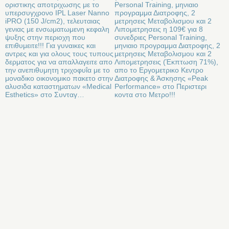
οριστικης αποτριχωσης με το
Personal Training, μηνιαιο
υπερσυγχρονο IPL Laser Nanno
προγραμμα Διατροφης, 2
iPRO (150 J/cm2), τελευταιας
μετρησεις Μεταβολισμου και 2
γενιας με ενσωματωμενη κεφαλη
Λιπομετρησεις η 109€ για 8
ψυξης στην περιοχη που
συνεδριες Personal Training,
επιθυμειτε!!! Για γυναικες και
μηνιαιο προγραμμα Διατροφης, 2
αντρες και για ολους τους τυπους
μετρησεις Μεταβολισμου και 2
δερματος για να απαλλαγειτε απο
Λιπομετρησεις (Έκπτωση 71%),
την ανεπιθυμητη τριχοφυΐα με το
απο το Εργομετρικο Κεντρο
μοναδικο οικονομικο πακετο στην
Διατροφης & Άσκησης «Peak
αλυσιδα καταστηματων «Medical
Performance» στο Περιστερι
Εsthetics» στο Συνταγ…
κοντα στο Μετρο!!!