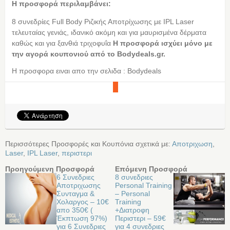
Η προσφορά περιλαμβάνει:
8 συνεδρίες Full Βody Ριζικής Αποτρίχωσης με IPL Laser
τελευταίας γενιάς, ιδανικό ακόμη και για μαυρισμένα δέρματα
καθώς και για ξανθιά τριχοφυΐα
Η προσφορά ισχύει μόνο με
την αγορά κουπονιού από τo Bodydeals.gr.
Η προσφορα ειναι απο την σελιδα : Bodydeals
Περισσότερες Προσφορές και Κουπόνια σχετικά με:
Αποτριχωση
,
Laser
,
IPL Laser
,
περιστερι
Προηγούμενη Προσφορά
Επόμενη Προσφορά
6 Συνεδριες
8 συνεδριες
Αποτριχωσης
Personal Training
Συνταγμα &
– Personal
Χολαργος – 10€
Training
απο 350€ (
+Διατροφη
Έκπτωση 97%)
Περιστερι – 59€
για 6 Συνεδριες
για 4 συνεδριες