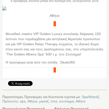
η προσφορά, κουπόνι μπήκε στο σύστημα στις
18 Αυγούστου 2016
Αθήνα
Mοναδικό πακέτο VIP Golden Luxury συνολικής διάρκειας 150
λεπτών που περιλαμβάνει μία αντηλιακή θεραπεία προσώπου
και μία VIP Golden Relax Therapy σώματος, το ιδανικό δώρο
στον εαυτό σας και τους αγαπημένους σας, στο υπερπολυτελές
“The Golden Athens Spa” 600 τ.μ. στο Σύνταγμα!
Η προσφορα ειναι απο την σελιδα : Deals365
Περισσότερες Προσφορές και Κουπόνια σχετικά με:
Spa/Μασάζ
,
Πρόσωπο
,
spa
,
Αθηνα
,
μασαζ
,
σπα
,
συνταγμα
,
Αθήνα
Προηγούμενη Προσφορά
Επόμενη Προσφορά