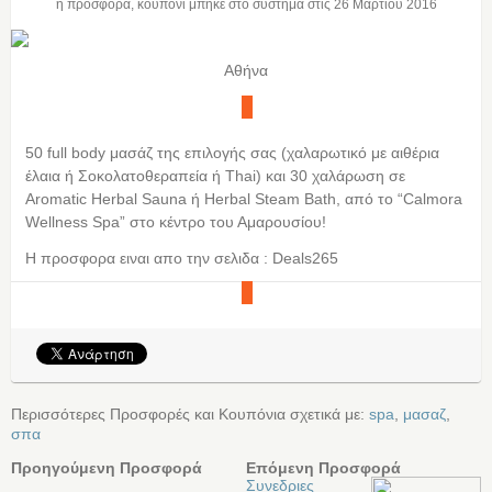
η προσφορά, κουπόνι μπήκε στο σύστημα στις
26 Μαρτίου 2016
Αθήνα
50 full body μασάζ της επιλογής σας (χαλαρωτικό με αιθέρια
έλαια ή Σοκολατοθεραπεία ή Thai) και 30 χαλάρωση σε
Aromatic Herbal Sauna ή Herbal Steam Bath, από το “Calmora
Wellness Spa” στο κέντρο του Αμαρουσίου!
Η προσφορα ειναι απο την σελιδα : Deals265
Περισσότερες Προσφορές και Κουπόνια σχετικά με:
spa
,
μασαζ
,
σπα
Προηγούμενη Προσφορά
Επόμενη Προσφορά
Συνεδριες