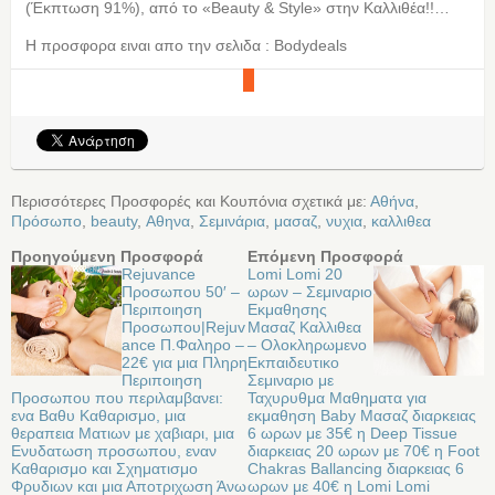
(Έκπτωση 91%), από το «Beauty & Style» στην Καλλιθέα!!…
Η προσφορα ειναι απο την σελιδα : Bodydeals
Περισσότερες Προσφορές και Κουπόνια σχετικά με:
Αθήνα
,
Πρόσωπο
,
beauty
,
Αθηνα
,
Σεμινάρια
,
μασαζ
,
νυχια
,
καλλιθεα
Προηγούμενη Προσφορά
Επόμενη Προσφορά
Rejuvance
Lomi Lomi 20
Προσωπου 50′ –
ωρων – Σεμιναριο
Περιποιηση
Εκμαθησης
Προσωπου|Rejuv
Μασαζ Καλλιθεα
ance Π.Φαληρο –
– Oλοκληρωμενο
22€ για μια Πληρη
Eκπαιδευτικο
Περιποιηση
Σεμιναριο με
Προσωπου που περιλαμβανει:
Ταχυρυθμα Μαθηματα για
ενα Βαθυ Καθαρισμο, μια
εκμαθηση Baby Μασαζ διαρκειας
θεραπεια Ματιων με χαβιαρι, μια
6 ωρων με 35€ η Deep Tissue
Ενυδατωση προσωπου, εναν
διαρκειας 20 ωρων με 70€ η Foot
Καθαρισμο και Σχηματισμο
Chakras Ballancing διαρκειας 6
Φρυδιων και μια Αποτριχωση Άνω
ωρων με 40€ η Lomi Lomi