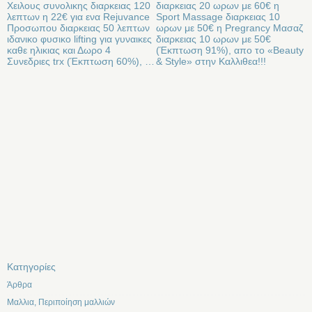
Χειλους συνολικης διαρκειας 120
διαρκειας 20 ωρων με 60€ η
λεπτων η 22€ για ενα Rejuvance
Sport Massage διαρκειας 10
Προσωπου διαρκειας 50 λεπτων
ωρων με 50€ η Pregrancy Μασαζ
ιδανικο φυσικο lifting για γυναικες
διαρκειας 10 ωρων με 50€
καθε ηλικιας και Δωρο 4
(Έκπτωση 91%), απο το «Beauty
Συνεδριες trx (Έκπτωση 60%), …
& Style» στην Καλλιθεα!!!
Kατηγορίες
Άρθρα
Μαλλια, Περιποίηση μαλλιών