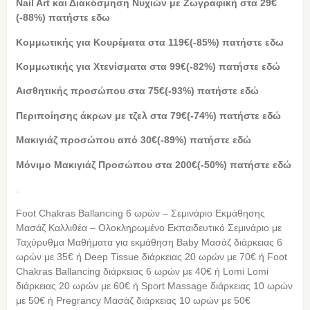
Nail Art και Διακόσμηση Νυχιών με Ζωγραφική στα 29€
(-88%) πατήστε εδω
Κομμωτικής για Κουρέματα στα 119€(-85%) πατήστε εδω
Κομμωτικής για Χτενίσματα στα 99€(-82%) πατήστε εδώ
Αισθητικής προσώπου στα 75€(-93%) πατήστε εδώ
Περιποίησης άκρων με τζελ στα 79€(-74%) πατήστε εδώ
Μακιγιάζ προσώπου από 30€(-89%) πατήστε εδώ
Μόνιμο Μακιγιάζ Προσώπου στα 200€(-50%) πατήστε εδώ
.
Foot Chakras Ballancing 6 ωρών – Σεμινάριο Εκμάθησης
Μασάζ Καλλιθέα – Oλοκληρωμένο Eκπαιδευτικό Σεμινάριο με
Ταχύρυθμα Μαθήματα για εκμάθηση Baby Μασάζ διάρκειας 6
ωρών με 35€ ή Deep Tissue διάρκειας 20 ωρών με 70€ ή Foot
Chakras Ballancing διάρκειας 6 ωρών με 40€ ή Lomi Lomi
διάρκειας 20 ωρών με 60€ ή Sport Massage διάρκειας 10 ωρών
με 50€ ή Pregrancy Μασάζ διάρκειας 10 ωρών με 50€