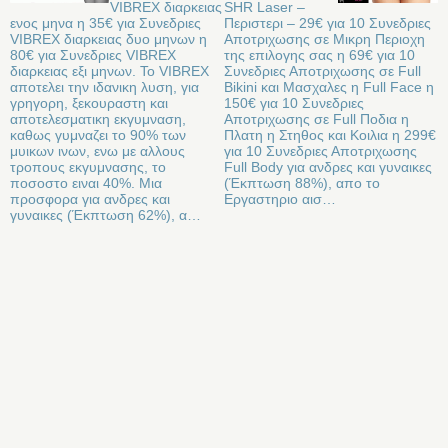
VIBREX διαρκειας
SHR Laser –
ενος μηνα η 35€ για Συνεδριες
Περιστερι – 29€ για 10 Συνεδριες
VIBREX διαρκειας δυο μηνων η
Αποτριχωσης σε Μικρη Περιοχη
80€ για Συνεδριες VIBREX
της επιλογης σας η 69€ για 10
διαρκειας εξι μηνων. Το VIBREX
Συνεδριες Αποτριχωσης σε Full
αποτελει την ιδανικη λυση, για
Bikini και Μασχαλες η Full Face η
γρηγορη, ξεκουραστη και
150€ για 10 Συνεδριες
αποτελεσματικη εκγυμναση,
Αποτριχωσης σε Full Ποδια η
καθως γυμναζει το 90% των
Πλατη η Στηθος και Κοιλια η 299€
μυικων ινων, ενω με αλλους
για 10 Συνεδριες Αποτριχωσης
τροπους εκγυμνασης, το
Full Body για ανδρες και γυναικες
ποσοστο ειναι 40%. Μια
(Έκπτωση 88%), απο το
προσφορα για ανδρες και
Εργαστηριο αισ…
γυναικες (Έκπτωση 62%), α…