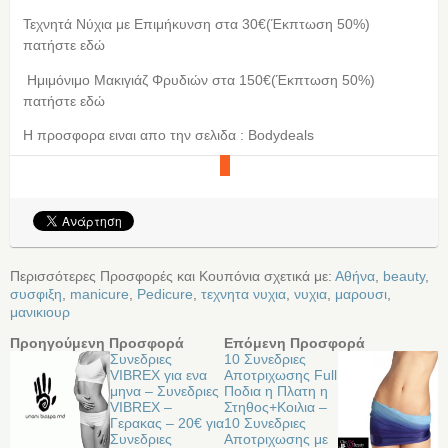
Τεχνητά Νύχια με Επιμήκυνση στα 30€(Έκπτωση 50%)
πατήστε εδώ
Ημιμόνιμο Μακιγιάζ Φρυδιών στα 150€(Έκπτωση 50%)
πατήστε εδώ
Η προσφορα ειναι απο την σελιδα : Bodydeals
Περισσότερες Προσφορές και Κουπόνια σχετικά με:
Αθήνα
,
beauty
,
συσφιξη
,
manicure
,
Pedicure
,
τεχνητα νυχια
,
νυχια
,
μαρουσι
,
μανικιουρ
Προηγούμενη Προσφορά
Επόμενη Προσφορά
Συνεδριες
10 Συνεδριες
VIBREX για ενα
Αποτριχωσης Full
μηνα – Συνεδριες
Ποδια η Πλατη η
VIBREX –
Στηθος+Κοιλια –
Γερακας – 20€ για
10 Συνεδριες
Συνεδριες
Αποτριχωσης με