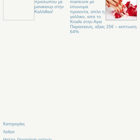
προσωπου με
manicure με
μανικιουρ στην
επωνυμα
Καλλιθεα!
προιοντα, απλο η
γαλλικο, απο το
Knails στην Αγια
Παρασκευη, αξιας 25€ – εκπτωση
64%
Kατηγορίες
Άρθρα
Μαλλια, Περιποίηση μαλλιών