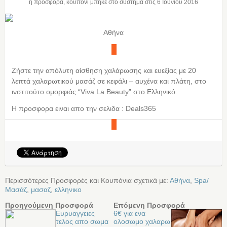
η προσφορά, κουπόνι μπήκε στο σύστημα στις
6 Ιουνίου 2016
Αθήνα
Ζήστε την απόλυτη αίσθηση χαλάρωσης και ευεξίας με 20
λεπτά χαλαρωτικού μασάζ σε κεφάλι – αυχένα και πλάτη, στο
ινστιτούτο ομορφιάς “Viva La Beauty” στο Ελληνικό.
Η προσφορα ειναι απο την σελιδα : Deals365
Περισσότερες Προσφορές και Κουπόνια σχετικά με:
Αθήνα
,
Spa/
Μασάζ
,
μασαζ
,
ελληνικο
Προηγούμενη Προσφορά
Επόμενη Προσφορά
Ευρυαγγειες
6€ για ενα
τελος απο σωμα
ολοσωμο χαλαρω