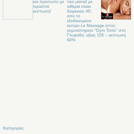
και προσωπο με
τικο μασαζ με
τεραστια
αιθερια ελαια
εκπτωση!
διαρκειας 45′,
απο το
εξειδικευμενο
κεντρο Le Massage εντος
γυμναστηριου “Gym Tonic” στη
Γλυφαδα, αξιας 15€ – εκπτωση
60%
Kατηγορίες