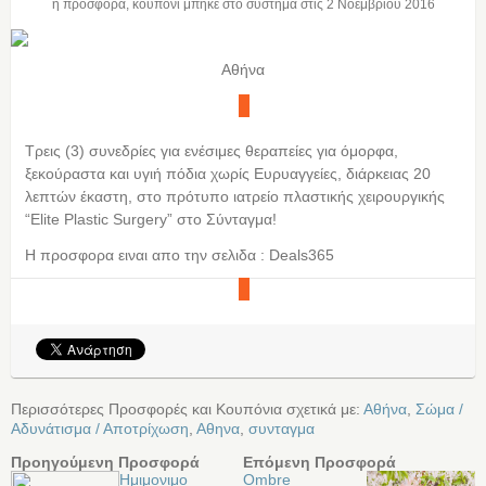
η προσφορά, κουπόνι μπήκε στο σύστημα στις
2 Νοεμβρίου 2016
Αθήνα
Τρεις (3) συνεδρίες για ενέσιμες θεραπείες για όμορφα,
ξεκούραστα και υγιή πόδια χωρίς Ευρυαγγείες, διάρκειας 20
λεπτών έκαστη, στο πρότυπο ιατρείο πλαστικής χειρουργικής
“Elite Plastic Surgery” στο Σύνταγμα!
Η προσφορα ειναι απο την σελιδα : Deals365
Περισσότερες Προσφορές και Κουπόνια σχετικά με:
Αθήνα
,
Σώμα /
Αδυνάτισμα / Αποτρίχωση
,
Αθηνα
,
συνταγμα
Προηγούμενη Προσφορά
Επόμενη Προσφορά
Ημιμονιμο
Ombre