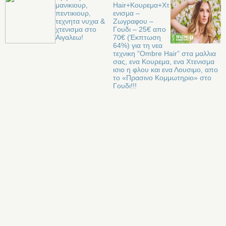
μανικιουρ,
Hair+Κουρεμα+Χτ
πεντικιουρ,
ενισμα –
τεχνητα νυχια &
Ζωγραφου –
χτενισμα στο
Γουδι – 25€ απο
Αιγαλεω!
70€ (Έκπτωση
64%) για τη νεα
τεχνικη ”Ombre Hair” στα μαλλια
σας, ενα Κουρεμα, ενα Χτενισμα
ισιο η φλου και ενα Λουσιμο, απο
το «Πρασινο Κομμωτηριο» στο
Γουδι!!!