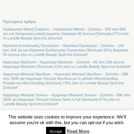
Πρόσφατα άρθρα
Χαλαρωτικο Μασαζ Σωματος – Χαλαρωτικο Μασαζ – Σεπολια – 30€ απο 69€
για ενα Χαλαρωτικο μασαζ σωματος διαρκειας 60 λεπτων (Έκπτωση 57%) απο
το Lunette Beauty Spot στα Σεπολια!!
Θεραπεια Ενυδατωσης Προσωπου – Θεραπεια Προσωπου – Σεπολια – 15€
απο 30€ για μια Θεραπεια Ενυδατωσης Προσωπου (Έκπτωση 50%) διαρκειας
45 λεπτων απο το Lunette Beauty Spot στα Σεπολια!!
Ημιμονιμο Manicure – Ημιμονιμο Manicure – Σεπολια – 9€ απο 19€ για ενα
Ημιμονιμο Manicure (Έκπτωση 53%) απο το Lunette Beauty Spot στα Σεπολια!!
Ημιμονιμο Μακιγιαζ Φρυδιων – Ημιμονιμο Μακιγιαζ Φρυδιων – Σεπολια – 99€
απο 360€ για Ημιμονιμο Τατουαζ Φρυδιων με τη μεθοδο Microblanding,
Powder και Microshading (Έκπτωση 73%) απο το Lunette Beauty Spot στα
Σεπολια!!
Ημιμονιμο Μακιγιαζ Χειλιων – Ημιμονιμο Μακιγιαζ Χειλιων – Σεπολια – 99€ απο
300€ για Ημιμονιμο Τατουαζ Χειλιων Semi η Full (Έκπτωση 67%) απο το
Lunette Beauty Spot στα Σεπολια!!
This website uses cookies to improve your experience. We'll
assume you're ok with this, but you can opt-out if you wish.
Σχετικά
Read More
Accept