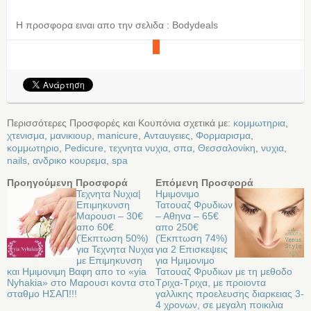
Η προσφορα ειναι απο την σελιδα : Bodydeals
Περισσότερες Προσφορές και Κουπόνια σχετικά με:
κομμωτηρια
,
χτενισμα
,
μανικιουρ
,
manicure
,
Ανταυγειες
,
Φορμαρισμα
,
κομμωτηριο
,
Pedicure
,
τεχνητα νυχια
,
σπα
,
Θεσσαλονίκη
,
νυχια
,
nails
,
ανδρικο κουρεμα
,
spa
Προηγούμενη Προσφορά
Επόμενη Προσφορά
Τεχνητα Νυχια|
Ημιμονιμο
Επιμηκυνση
Τατουαζ Φρυδιων
Μαρουσι – 30€
– Αθηνα – 65€
απο 60€
απο 250€
(Έκπτωση 50%)
(Έκπτωση 74%)
για Τεχνητα Νυχια
για 2 Επισκεψεις
με Επιμηκυνση
για Ημιμονιμο
και Ημιμονιμη Βαφη απο το «yia
Τατουαζ Φρυδιων με τη μεθοδο
Nyhakia» στο Μαρουσι κοντα στο
Τριχα-Τριχα, με προιοντα
σταθμο ΗΣΑΠ!!!
γαλλικης προελευσης διαρκειας 3-
4 χρονων, σε μεγαλη ποικιλια