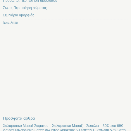
Προσωπο, Περιποίηση προσώπου
Σωμα, Περιποίηση σώματος
Σεμινάρια ομορφιάς
Έχει λήξει
Πρόσφατα άρθρα
Χαλαρωτικο Μασαζ Σωματος – Χαλαρωτικο Μασαζ – Σεπολια – 30€ απο 69€
για ενα Χαλαρωτικο μασαζ σωματος διαρκειας 60 λεπτων (Έκπτωση 57%) απο