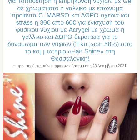
για Τοποθετηση η επιμηκυνση νυχιων με Gel
σε χρωματιστο η γαλλικο με επωνυμα
προιοντα C. MARSO και ΔΩΡΟ σχεδια και
strass η 30€ απο 60€ για ενισχυση του
φυσικου νυχιου με Acrygel με χρωμα η
γαλλικο και ΔΩΡΟ θεραπεια για το
δυναμωμα των νυχιων (Έκπτωση 58%) απο
το κομμωτηριο «Hair Shine» στη
Θεσσαλονικη!
η προσφορά, κουπόνι μπήκε στο σύστημα στις
23 Δεκεμβρίου 2021