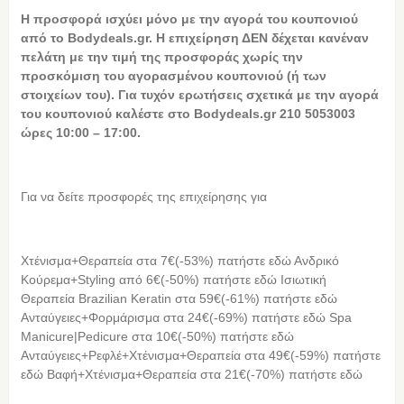
Η
προσφορά ισχύει μόνο με την αγορά του κουπονιού
από το Bodydeals.gr. Η επιχείρηση ΔΕΝ δέχεται κανέναν
πελάτη με την τιμή της προσφοράς χωρίς την
προσκόμιση του αγορασμένου κουπονιού (ή των
στοιχείων του). Για τυχόν ερωτήσεις σχετικά με την αγορά
του κουπονιού καλέστε στο Bodydeals.gr 210 5053003
ώρες 10:00 – 17:00.
Για να δείτε προσφορές της επιχείρησης για
Χτένισμα+Θεραπεία στα 7€(-53%) πατήστε εδώ Ανδρικό
Κούρεμα+Styling από 6€(-50%) πατήστε εδώ Ισιωτική
Θεραπεία Brazilian Keratin στα 59€(-61%) πατήστε εδώ
Ανταύγειες+Φορμάρισμα στα 24€(-69%) πατήστε εδώ Spa
Manicure|Pedicure στα 10€(-50%) πατήστε εδώ
Ανταύγειες+Ρεφλέ+Χτένισμα+Θεραπεία στα 49€(-59%) πατήστε
εδώ Βαφή+Χτένισμα+Θεραπεία στα 21€(-70%) πατήστε εδώ