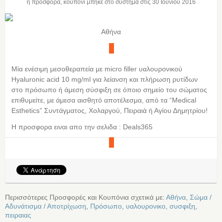
η προσφορά, κουπόνι μπήκε στο σύστημα στις
30 Ιουνίου 2016
Αθήνα
Μία ενέσιμη μεσοθεραπεία με micro filler υαλουρονικού
Hyaluronic acid 10 mg/ml για λείανση και πλήρωση ρυτίδων
στο πρόσωπο ή άμεση σύσφιξη σε όποιο σημείο του σώματος
επιθυμείτε, με άμεσα αισθητό αποτέλεσμα, από τα “Medical
Esthetics” Συντάγματος, Χολαργού, Πειραιά ή Αγίου Δημητρίου!
Η προσφορα ειναι απο την σελιδα : Deals365
Περισσότερες Προσφορές και Κουπόνια σχετικά με:
Αθήνα
,
Σώμα /
Αδυνάτισμα / Αποτρίχωση
,
Πρόσωπο
,
υαλουρονικο
,
συσφιξη
,
πειραιας