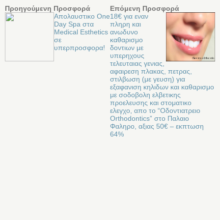
Προηγούμενη Προσφορά
Επόμενη Προσφορά
Απολαυστικο One
18€ για εναν
Day Spa στα
πληρη και
Medical Esthetics
ανωδυνο
σε
καθαρισμο
υπερπροσφορα!
δοντιων με
υπερηχους
τελευταιας γενιας,
αφαιρεση πλακας, πετρας,
στιλβωση (με γευση) για
εξαφανιση κηλιδων και καθαρισμο
με σοδοβολη ελβετικης
προελευσης και στοματικο
ελεγχο, απο το “Οδοντιατρειο
Orthodontics” στο Παλαιο
Φαληρο, αξιας 50€ – εκπτωση
64%