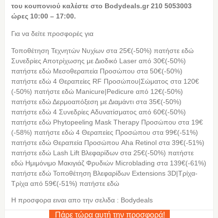
του κουπονιού καλέστε στο Bodydeals.gr 210 5053003
ώρες 10:00 – 17:00.
Για να δείτε προσφορές για
Τοποθέτηση Τεχνητών Νυχίων στα 25€(-50%) πατήστε εδώ
Συνεδρίες Αποτρίχωσης με Διοδικό Laser από 30€(-50%)
πατήστε εδώ Μεσοθεραπεία Προσώπου στα 50€(-50%)
πατήστε εδώ 4 Θεραπείες RF Προσώπου|Σώματος στα 120€
(-50%) πατήστε εδώ Manicure|Pedicure από 12€(-50%)
πατήστε εδώ Δερμοαπόξεση με Διαμάντι στα 35€(-50%)
πατήστε εδώ 4 Συνεδρίες Αδυνατίσματος από 60€(-50%)
πατήστε εδώ Phytopeeling Mask Therapy Προσώπου στα 19€
(-58%) πατήστε εδώ 4 Θεραπείες Προσώπου στα 99€(-51%)
πατήστε εδώ Θεραπεία Προσώπου Aha Retinol στα 39€(-51%)
πατήστε εδώ Lash Lift Βλεφαρίδων στα 25€(-50%) πατήστε
εδώ Ημιμόνιμο Μακιγιάζ Φρυδιών Microblading στα 139€(-61%)
πατήστε εδώ Τοποθέτηση Βλεφαρίδων Extensions 3D|Τρίχα-
Τρίχα από 59€(-51%) πατήστε εδώ
Η προσφορα ειναι απο την σελιδα : Bodydeals
Πάρε τώρα αυτή την προσφορά!