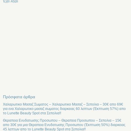
Έχει λήξει
Πρόσφατα άρθρα
Χαλαρωτικο Μασαζ Σωματος – Χαλαρωτικο Μασαζ – Σεπολια – 30€ απο 69€
για ενα Χαλαρωτικο μασαζ σωματος διαρκειας 60 λεπτων (Έκπτωση 57%) απο
το Lunette Beauty Spot στα Σεπολια!!
Θεραπεια Ενυδατωσης Προσωπου – Θεραπεια Προσωπου – Σεπολια – 15€
απο 30€ για μια Θεραπεια Ενυδατωσης Προσωπου (Έκπτωση 50%) διαρκειας
45 λεπτων απο το Lunette Beauty Spot στα Σεπολια!!