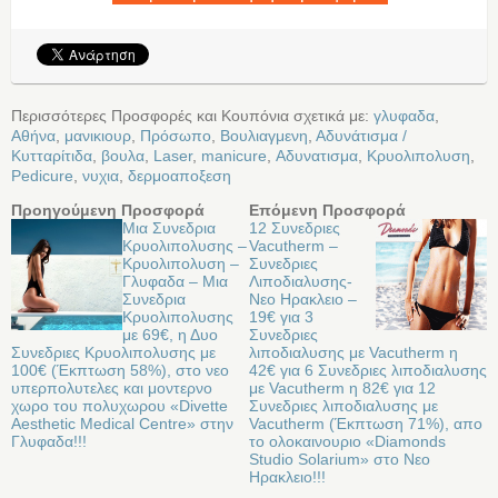
Περισσότερες Προσφορές και Κουπόνια σχετικά με:
γλυφαδα
,
Αθήνα
,
μανικιουρ
,
Πρόσωπο
,
Βουλιαγμενη
,
Αδυνάτισμα /
Κυτταρίτιδα
,
βουλα
,
Laser
,
manicure
,
Αδυνατισμα
,
Κρυολιπολυση
,
Pedicure
,
νυχια
,
δερμοαποξεση
Προηγούμενη Προσφορά
Επόμενη Προσφορά
Μια Συνεδρια
12 Συνεδριες
Κρυολιπολυσης –
Vacutherm –
Κρυολιπολυση –
Συνεδριες
Γλυφαδα – Μια
Λιποδιαλυσης-
Συνεδρια
Νεο Ηρακλειο –
Κρυολιπολυσης
19€ για 3
με 69€, η Δυο
Συνεδριες
Συνεδριες Κρυολιπολυσης με
λιποδιαλυσης με Vacutherm η
100€ (Έκπτωση 58%), στο νεο
42€ για 6 Συνεδριες λιποδιαλυσης
υπερπολυτελες και μοντερνο
με Vacutherm η 82€ για 12
χωρο του πολυχωρου «Divette
Συνεδριες λιποδιαλυσης με
Aesthetic Medical Centre» στην
Vacutherm (Έκπτωση 71%), απο
Γλυφαδα!!!
το ολοκαινουριο «Diamonds
Studio Solarium» στο Νεο
Ηρακλειο!!!