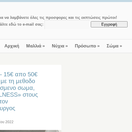
ια να λαμβάνετε όλες τις προσφορες και τις εκπτώσεις πρώτοι!
άλτε εδώ το e-mail σας:
Αρχική
Μαλλιά
»
Νύχια
»
Πρόσωπο
»
Σώμα
»
 – 15€ απο 50€
 με τη μεθοδο
ισμενο σωμα,
LLNESS» στους
τον
Πυργος
ίου 2022