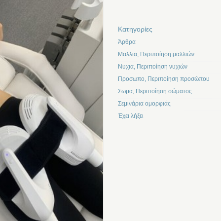
Kατηγορίες
Άρθρα
Μαλλια, Περιποίηση μαλλιών
Νυχια, Περιποίηση νυχιών
Προσωπο, Περιποίηση προσώπου
Σωμα, Περιποίηση σώματος
Σεμινάρια ομορφιάς
Έχει λήξει