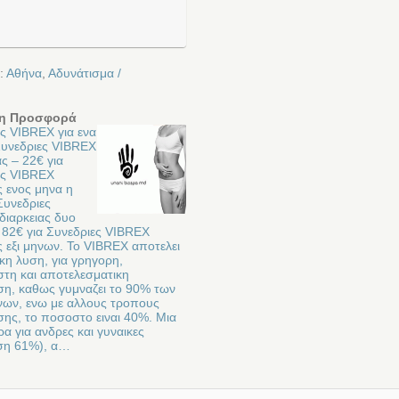
:
Αθήνα
,
Αδυνάτισμα /
η Προσφορά
ς VIBREX για ενα
Συνεδριες VIBREX
ς – 22€ για
ες VIBREX
ς ενος μηνα η
Συνεδριες
διαρκειας δυο
 82€ για Συνεδριες VIBREX
ς εξι μηνων. Το VIBREX αποτελει
ικη λυση, για γρηγορη,
στη και αποτελεσματικη
ση, καθως γυμναζει το 90% των
ινων, ενω με αλλους τροπους
ης, το ποσοστο ειναι 40%. Μια
 για ανδρες και γυναικες
ση 61%), α…