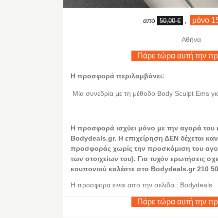
μόνο 1
από
,
50,00 €
Αθήνα
Πάρε τώρα αυτή την π
Η προσφορά περιλαμβάνει:
Μία συνεδρία με τη μέθοδο Body Sculpt Ems γ
Η
προσφορά ισχύει μόνο με την αγορά του
Bodydeals.gr. Η επιχείρηση ΔΕΝ δέχεται καν
προσφοράς χωρίς την προσκόμιση του αγο
των στοιχείων του). Για τυχόν ερωτήσεις σχ
κουπονιού καλέστε στο Bodydeals.gr 210 50
Η προσφορα ειναι απο την σελιδα : Bodydeals
Πάρε τώρα αυτή την π