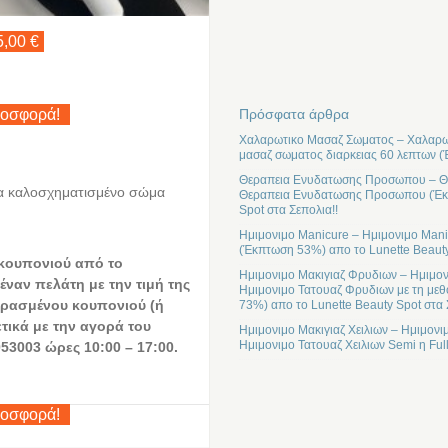
5,00 €
Πρόσφατα άρθρα
ροσφορά!
Χαλαρωτικο Μασαζ Σωματος – Χαλαρωτ
μασαζ σωματος διαρκειας 60 λεπτων (
Θεραπεια Ενυδατωσης Προσωπου – Θε
ια καλοσχηματισμένο σώμα
Θεραπεια Ενυδατωσης Προσωπου (Έκπτ
Spot στα Σεπολια!!
Ημιμονιμο Manicure – Ημιμονιμο Mani
(Έκπτωση 53%) απο το Lunette Beauty
 κουπονιού από το
Ημιμονιμο Μακιγιαζ Φρυδιων – Ημιμον
έναν πελάτη με την τιμή της
Ημιμονιμο Τατουαζ Φρυδιων με τη μεθ
ρασμένου κουπονιού (ή
73%) απο το Lunette Beauty Spot στα 
ετικά με την αγορά του
Ημιμονιμο Μακιγιαζ Χειλιων – Ημιμονι
Ημιμονιμο Τατουαζ Χειλιων Semi η Ful
53003 ώρες 10:00 – 17:00.
ροσφορά!