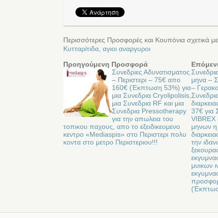
Περισσότερες Προσφορές και Κουπόνια σχετικά με
Κυτταρίτιδα
,
αγιοι αναργυροι
Προηγούμενη Προσφορά
Επόμεν
Συνεδριες Αδυνατισματος
Συνεδριε
– Περιστερι – 75€ απο
μηνα – 
160€ (Έκπτωση 53%) για
– Γερακα
μια Συνεδρια Cryolipolisis,
Συνεδρι
μια Συνεδρια RF και μια
διαρκεια
Συνεδρια Pressotherapy
37€ για 
για την απωλεια του
VIBREX 
τοπικου παχους, απο το εξειδικευμενο
μηνων η
κεντρο «Mediaspis» στο Περιστερι πολυ
διαρκεια
κοντα στο μετρο Περιστεριου!!!
την ιδαν
ξεκουρα
εκγυμνα
μυικων 
εκγυμνασ
προσφορα
(Έκπτω