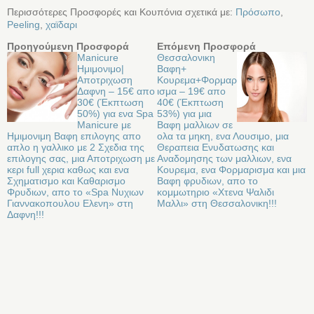
Περισσότερες Προσφορές και Κουπόνια σχετικά με:
Πρόσωπο
,
Peeling
,
χαϊδαρι
Προηγούμενη Προσφορά
Επόμενη Προσφορά
Manicure
Θεσσαλονικη
Ημιμονιμο|
Βαφη+
Αποτριχωση
Κουρεμα+Φορμαρ
Δαφνη – 15€ απο
ισμα – 19€ απο
30€ (Έκπτωση
40€ (Έκπτωση
50%) για ενα Spa
53%) για μια
Manicure με
Βαφη μαλλιων σε
Ημιμονιμη Βαφη επιλογης απο
ολα τα μηκη, ενα Λουσιμο, μια
απλο η γαλλικο με 2 Σχεδια της
Θεραπεια Ενυδατωσης και
επιλογης σας, μια Αποτριχωση με
Αναδομησης των μαλλιων, ενα
κερι full χερια καθως και ενα
Κουρεμα, ενα Φορμαρισμα και μια
Σχηματισμο και Καθαρισμο
Βαφη φρυδιων, απο το
Φρυδιων, απο το «Spa Νυχιων
κομμωτηριο «Χτενα Ψαλιδι
Γιαννακοπουλου Ελενη» στη
Μαλλι» στη Θεσσαλονικη!!!
Δαφνη!!!