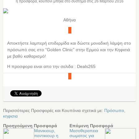
η προσφορά, κουπόνι μπήκε στο σύστημα στις
26 Μαρτίου 2016
Αθήνα
Αποκτήστε λαμπερή επιδερμίδα και δώστε μοναδική λάμψη στο
πρόσωπό σας στο “Golden Clinic” στην Ερμού και την Κηφισιά
με βαθύ καθαρισμό!
Η προσφορα ειναι απο την σελιδα : Deals265
Περισσότερες Προσφορές και Κουπόνια σχετικά με:
Πρόσωπο
,
κηφισια
Προηγούμενη Προσφορά
Επόμενη Προσφορά
Μανικιουρ,
Μεσοθεραπεια
πεντικιουρ η
σωματος για