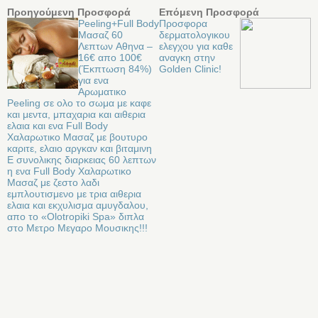
Προηγούμενη Προσφορά
Επόμενη Προσφορά
Peeling+Full Body
Προσφορα
Μασαζ 60
δερματολογικου
Λεπτων Aθηνα –
ελεγχου για καθε
16€ απο 100€
αναγκη στην
(Έκπτωση 84%)
Golden Clinic!
για ενα
Aρωματικο
Peeling σε ολο το σωμα με καφε
και μεντα, μπαχαρια και αιθερια
ελαια και ενα Full Body
Χαλαρωτικο Μασαζ με βουτυρο
καριτε, ελαιο αργκαν και βιταμινη
Ε συνολικης διαρκειας 60 λεπτων
η ενα Full Body Χαλαρωτικο
Μασαζ με ζεστο λαδι
εμπλουτισμενο με τρια αιθερια
ελαια και εκχυλισμα αμυγδαλου,
απο το «Olotropiki Spa» διπλα
στο Μετρο Μεγαρο Μουσικης!!!