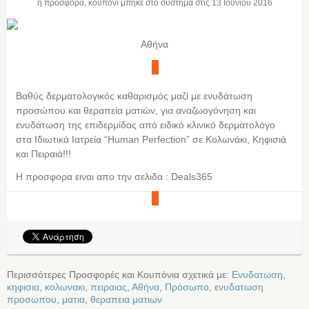
η προσφορά, κουπόνι μπήκε στο σύστημα στις
13 Ιουνίου 2016
Αθήνα
Βαθύς δερματολογικός καθαρισμός μαζί με ενυδάτωση
προσώπου και θεραπεία ματιών, για αναζωογόνηση και
ενυδάτωση της επιδερμίδας από ειδικό κλινικό δερματολόγο
στα Ιδιωτικά Ιατρεία “Human Perfection” σε Κολωνάκι, Κηφισιά
και Πειραιά!!!
Η προσφορα ειναι απο την σελιδα : Deals365
Περισσότερες Προσφορές και Κουπόνια σχετικά με:
Ενυδατωση
,
κηφισια
,
κολωνακι
,
πειραιας
,
Αθήνα
,
Πρόσωπο
,
ενυδατωση
προσωπου
,
ματια
,
θεραπεια ματιων