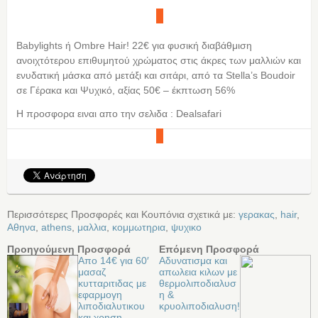
Babylights ή Ombre Hair! 22€ για φυσική διαβάθμιση
ανοιχτότερου επιθυμητού χρώματος στις άκρες των μαλλιών και
ενυδατική μάσκα από μετάξι και σιτάρι, από τα Stella’s Boudoir
σε Γέρακα και Ψυχικό, αξίας 50€ – έκπτωση 56%
Η προσφορα ειναι απο την σελιδα : Dealsafari
Περισσότερες Προσφορές και Κουπόνια σχετικά με:
γερακας
,
hair
,
Αθηνα
,
athens
,
μαλλια
,
κομμωτηρια
,
ψυχικο
Προηγούμενη Προσφορά
Επόμενη Προσφορά
Απο 14€ για 60′
Αδυνατισμα και
μασαζ
απωλεια κιλων με
κυτταριτιδας με
θερμολιποδιαλυσ
εφαρμογη
η &
λιποδιαλυτικου
κρυολιποδιαλυση!
και χρηση