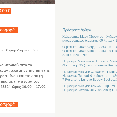
0,00 €
Πρόσφατα άρθρα
ροσφορά!
Χαλαρωτικο Μασαζ Σωματος – Χαλαρωτ
μασαζ σωματος διαρκειας 60 λεπτων (
Θεραπεια Ενυδατωσης Προσωπου – Θε
τών Χαμάμ διάρκειας 20
Θεραπεια Ενυδατωσης Προσωπου (Έκπτ
Spot στα Σεπολια!!
Ημιμονιμο Manicure – Ημιμονιμο Mani
 κουπονιού από το
(Έκπτωση 53%) απο το Lunette Beauty
έναν πελάτη με την τιμή της
Ημιμονιμο Μακιγιαζ Φρυδιων – Ημιμον
ρασμένου κουπονιού (ή
Ημιμονιμο Τατουαζ Φρυδιων με τη μεθ
73%) απο το Lunette Beauty Spot στα 
ετικά με την αγορά του
Ημιμονιμο Μακιγιαζ Χειλιων – Ημιμονι
48324 ώρες 10:00 – 17:00.
Ημιμονιμο Τατουαζ Χειλιων Semi η Ful
ροσφορά!