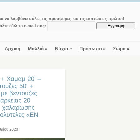
ια να λαμβάνετε όλες τις προσφορες και τις εκπτώσεις πρώτοι!
άλτε εδώ το e-mail σας:
Αρχική
Μαλλιά
»
Νύχια
»
Πρόσωπο
»
Σώμα
»
 + Χαμαμ 20′ –
ουζες 50′ +
 με βεντουζες
ιαρκειας 20
ια χαλαρωσης
πολυτελες «EN
βρίου 2023