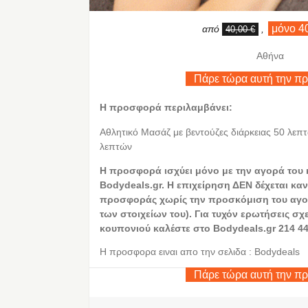
μόνο 4
από
,
40,00 €
Αθήνα
Πάρε τώρα αυτή την π
Η προσφορά περιλαμβάνει:
Αθλητικό Μασάζ με βεντούζες διάρκειας 50 λεπ
λεπτών
Η
προσφορά ισχύει μόνο με την αγορά του
Bodydeals.gr. Η επιχείρηση ΔΕΝ δέχεται καν
προσφοράς χωρίς την προσκόμιση του αγο
των στοιχείων του). Για τυχόν ερωτήσεις σχ
κουπονιού καλέστε στο Bodydeals.gr 214 44
Η προσφορα ειναι απο την σελιδα : Bodydeals
Πάρε τώρα αυτή την π