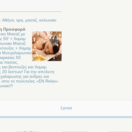
:
Αθήνα
,
spa
,
μασαζ
,
κολωνακι
η Προσφορά
ικο Μασαζ με
ς 50′ + Χαμαμ
ολωνακι Μασαζ
εντουζες + Χαμαμ
ια Μυοχαλαρωτικο
ιαρκειας 50
ε πιεσεις,
ς και βεντουζες και Χαμαμ
ς 20 λεπτων! Για την απολυτη
 χαλαρωσης για ανδρες και
, απο το πολυτελες «EN Relax»
νακι!!!
Σχετικά