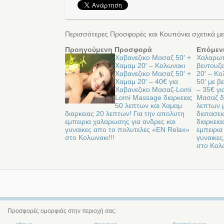
Περισσότερες Προσφορές και Κουπόνια σχετικά με
Προηγούμενη Προσφορά
Επόμεν
Χαβανεζικο Μασαζ 50′ +
Χαλαρωτ
Χαμαμ 20′ – Κολωνακι
βεντουζε
Χαβανεζικο Μασαζ 50′ +
20′ – Κ
Χαμαμ 20′ – 40€ για
50′ με β
Χαβανεζικο Μασαζ-Lomi
– 35€ γ
Lomi Massage διαρκειας
Μασαζ δ
50 λεπτων και Χαμαμ
λεπτων μ
διαρκειας 20 λεπτων! Για την απολυτη
διατασει
εμπειρια χαλαρωσης για ανδρες και
διαρκεια
γυναικες απο το πολυτελες «EN Relax»
εμπειρια
στο Κολωνακι!!!
γυναικες
στο Κολω
Προσφορές ομορφιάς στην περιοχή σας: