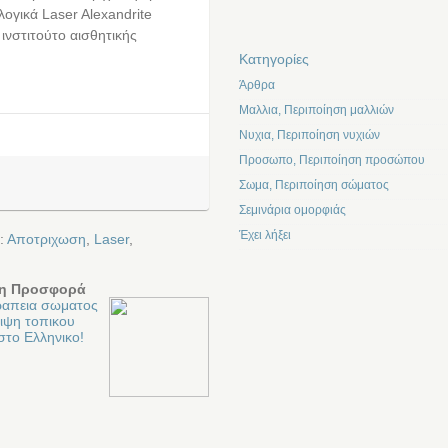
λογικά Laser Alexandrite
ινστιτούτο αισθητικής
Kατηγορίες
Άρθρα
Μαλλια, Περιποίηση μαλλιών
Νυχια, Περιποίηση νυχιών
Προσωπο, Περιποίηση προσώπου
Σωμα, Περιποίηση σώματος
Σεμινάρια ομορφιάς
Έχει λήξει
:
Αποτριχωση
,
Laser
,
η Προσφορά
απεια σωματος
ειψη τοπικου
στο Ελληνικο!