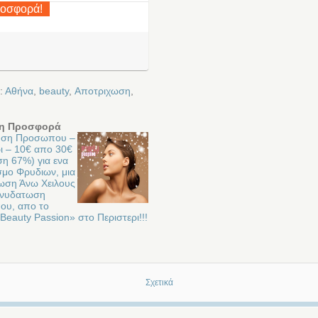
ροσφορά!
:
Αθήνα
,
beauty
,
Αποτριχωση
,
η Προσφορά
ηση Προσωπου –
ι – 10€ απο 30€
η 67%) για ενα
σμο Φρυδιων, μια
ωση Άνω Χειλους
 Ενυδατωση
υ, απο το
Beauty Passion» στο Περιστερι!!!
Σχετικά