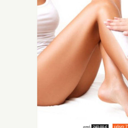
μόνο 7
από
,
240,00 €