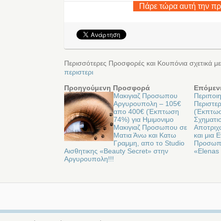
Πάρε τώρα αυτή την π
Περισσότερες Προσφορές και Κουπόνια σχετικά με
περιστερι
Προηγούμενη Προσφορά
Επόμεν
Μακιγιαζ Προσωπου
Περιποι
Αργυρουπολη – 105€
Περιστερ
απο 400€ (Έκπτωση
(Έκπτωσ
74%) για Ημιμονιμο
Σχηματι
Μακιγιαζ Προσωπου σε
Αποτριχ
Ματια Άνω και Κατω
και μια
Γραμμη, απο το Studio
Προσωπο
Αισθητικης «Beauty Secret» στην
«Elenas 
Αργυρουπολη!!!