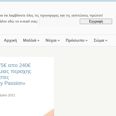
ια να λαμβάνετε όλες τις προσφορες και τις εκπτώσεις πρώτοι!
άλτε εδώ το e-mail σας:
Αρχική
Μαλλιά
»
Νύχια
»
Πρόσωπο
»
Σώμα
»
 75€ απο 240€
μιας περιοχης
στες
ty Passion»
βρίου 2021