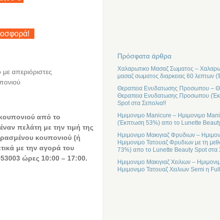
ροσφορά!
Πρόσφατα άρθρα
Χαλαρωτικο Μασαζ Σωματος – Χαλαρωτ
ο με απεριόριστες
μασαζ σωματος διαρκειας 60 λεπτων (
υπονιού
Θεραπεια Ενυδατωσης Προσωπου – Θε
Θεραπεια Ενυδατωσης Προσωπου (Έκπτ
Spot στα Σεπολια!!
Ημιμονιμο Manicure – Ημιμονιμο Mani
 κουπονιού από το
(Έκπτωση 53%) απο το Lunette Beauty
έναν πελάτη με την τιμή της
Ημιμονιμο Μακιγιαζ Φρυδιων – Ημιμον
ρασμένου κουπονιού (ή
Ημιμονιμο Τατουαζ Φρυδιων με τη μεθ
ετικά με την αγορά του
73%) απο το Lunette Beauty Spot στα 
53003 ώρες 10:00 – 17:00.
Ημιμονιμο Μακιγιαζ Χειλιων – Ημιμονι
Ημιμονιμο Τατουαζ Χειλιων Semi η Ful