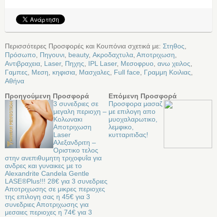
Περισσότερες Προσφορές και Κουπόνια σχετικά με:
Στηθος
,
Πρόσωπο
,
Πηγουνι
,
beauty
,
Ακροδαχτυλα
,
Αποτριχωση
,
Αντιβραχεια
,
Laser
,
Πηχης
,
IPL Laser
,
Μεσοφρυο
,
ανω χειλος
,
Γαμπες
,
Μεση
,
κηφισια
,
Μασχαλες
,
Full face
,
Γραμμη Κοιλιας
,
Αθήνα
Προηγούμενη Προσφορά
Επόμενη Προσφορά
3 συνεδριες σε
Προσφορα μασαζ
μεγαλη περιοχη –
με επιλογη απο
Κολωνακι
μυοχαλαρωτικο,
Αποτριχωση
λεμφικο,
Laser
κυτταριτιδας!
Αλεξανδριτη –
Οριστικο τελος
στην ανεπιθυμητη τριχοφυΐα για
ανδρες και γυναικες με το
Alexandrite Candela Gentle
LASE®Plus!!! 28€ για 3 συνεδριες
Αποτριχωσης σε μικρες περιοχες
της επιλογη σας η 45€ για 3
συνεδριες Αποτριχωσης για
μεσαιες περιοχες η 74€ για 3