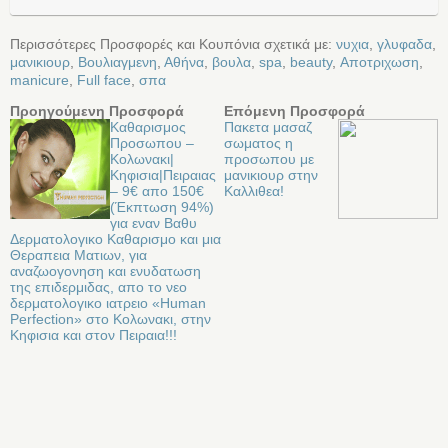
Περισσότερες Προσφορές και Κουπόνια σχετικά με:
νυχια
,
γλυφαδα
,
μανικιουρ
,
Βουλιαγμενη
,
Αθήνα
,
βουλα
,
spa
,
beauty
,
Αποτριχωση
,
manicure
,
Full face
,
σπα
Προηγούμενη Προσφορά
Επόμενη Προσφορά
Καθαρισμος
Πακετα μασαζ
Προσωπου –
σωματος η
Κολωνακι|
προσωπου με
Κηφισια|Πειραιας
μανικιουρ στην
– 9€ απο 150€
Καλλιθεα!
(Έκπτωση 94%)
για εναν Bαθυ
Δερματολογικο Καθαρισμο και μια
Θεραπεια Ματιων, για
αναζωογονηση και ενυδατωση
της επιδερμιδας, απο το νεο
δερματολογικο ιατρειο «Human
Perfection» στo Κολωνακι, στην
Κηφισια και στον Πειραια!!!