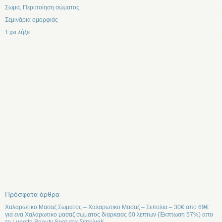
Σωμα, Περιποίηση σώματος
Σεμινάρια ομορφιάς
Έχει λήξει
Πρόσφατα άρθρα
Χαλαρωτικο Μασαζ Σωματος – Χαλαρωτικο Μασαζ – Σεπολια – 30€ απο 69€
για ενα Χαλαρωτικο μασαζ σωματος διαρκειας 60 λεπτων (Έκπτωση 57%) απο
το Lunette Beauty Spot στα Σεπολια!!