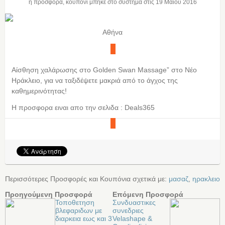
η προσφορά, κουπόνι μπήκε στο σύστημα στις
19 Μαΐου 2016
Αθήνα
Αίσθηση χαλάρωσης στο Golden Swan Massage” στο Νέο
Ηράκλειο, για να ταξιδέψετε μακριά από το άγχος της
καθημερινότητας!
Η προσφορα ειναι απο την σελιδα : Deals365
Περισσότερες Προσφορές και Κουπόνια σχετικά με:
μασαζ
,
ηρακλειο
Προηγούμενη Προσφορά
Επόμενη Προσφορά
Toποθετηση
Συνδυαστικες
βλεφαριδων με
συνεδριες
διαρκεια εως και 3
Velashape &