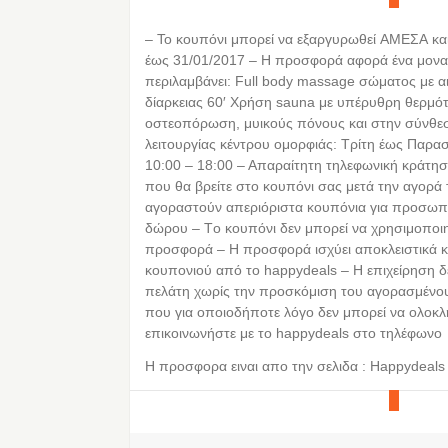
– Το κουπόνι μπορεί να εξαργυρωθεί ΑΜΕΣΑ κα
έως 31/01/2017 – H προσφορά αφορά ένα μονα
περιλαμβάνει: Full body massage σώματος με αι
δίαρκειας 60′ Χρήση sauna με υπέρυθρη θερμότη
οστεοπόρωση, μυικούς πόνους και στην σύνθεσ
λειτουργίας κέντρου ομορφιάς: Τρίτη έως Παρα
10:00 – 18:00 – Απαραίτητη τηλεφωνική κράτησ
που θα βρείτε στο κουπόνι σας μετά την αγορά
αγοραστούν απεριόριστα κουπόνια για προσωπ
δώρου – Tο κουπόνι δεν μπορεί να χρησιμοποι
προσφορά – Η προσφορά ισχύει αποκλειστικά κ
κουπονιού από τo happydeals – Η επιχείρηση δ
πελάτη χωρίς την προσκόμιση του αγορασμένο
που για οποιοδήποτε λόγο δεν μπορεί να ολοκ
επικοινωνήστε με το happydeals στο τηλέφων
Η προσφορα ειναι απο την σελιδα : Happydeals