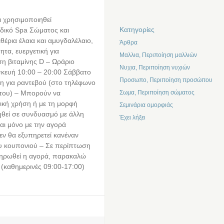
ι χρησιμοποιηθεί
Kατηγορίες
δικό Spa Σώματος και
θέρια έλαια και αμυγδαλέλαιο,
Άρθρα
τα, ευεργετική για
Μαλλια, Περιποίηση μαλλιών
η βιταμίνης D – Ωράριο
Νυχια, Περιποίηση νυχιών
σκευή 10:00 – 20:00 Σάββατο
Προσωπο, Περιποίηση προσώπου
η για ραντεβού (στο τηλέφωνο
 του) – Μπορούν να
Σωμα, Περιποίηση σώματος
ική χρήση ή με τη μορφή
Σεμινάρια ομορφιάς
ηθεί σε συνδυασμό με άλλη
Έχει λήξει
αι μόνο με την αγορά
εν θα εξυπηρετεί κανέναν
υ κουπονιού – Σε περίπτωση
ληρωθεί η αγορά, παρακαλώ
ο (καθημερινές 09:00-17:00)