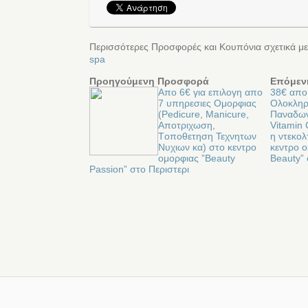
Περισσότερες Προσφορές και Κουπόνια σχετικά μ
spa
Προηγούμενη Προσφορά
Επόμεν
Απο 6€ για επιλογη απο
38€ απο
7 υπηρεσιες Ομορφιας
Ολοκληρ
(Pedicure, Manicure,
Παναδων
Αποτριχωση,
Vitamin
Tοποθετηση Τεχνητων
η ντεκολ
Νυχιων κα) στο κεντρο
κεντρο ο
ομορφιας ”Beauty
Beauty” 
Passion” στο Περιστερι