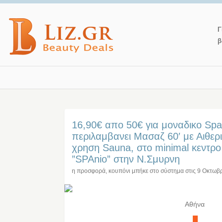
Γ
β
16,90€ απο 50€ για μοναδικο Sp
περιλαμβανει Μασαζ 60′ με Αιθερ
χρηση Sauna, στο minimal κεντρ
”SPAnio” στην Ν.Σμυρνη
η προσφορά, κουπόνι μπήκε στο σύστημα στις
9 Οκτωβ
Αθήνα