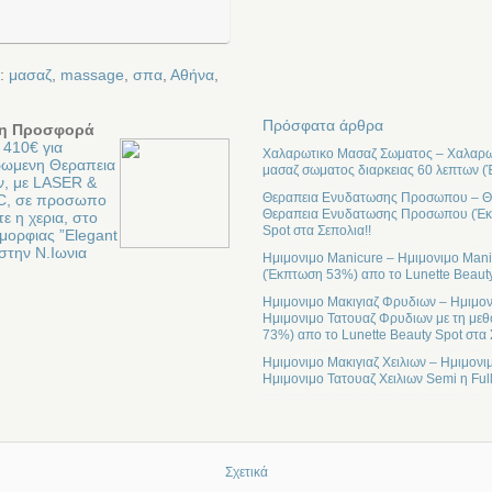
ε:
μασαζ
,
massage
,
σπα
,
Αθήνα
,
Πρόσφατα άρθρα
η Προσφορά
 410€ για
Χαλαρωτικο Μασαζ Σωματος – Χαλαρωτ
ωμενη Θεραπεια
μασαζ σωματος διαρκειας 60 λεπτων (
, με LASER &
Θεραπεια Ενυδατωσης Προσωπου – Θε
 C, σε προσωπο
Θεραπεια Ενυδατωσης Προσωπου (Έκπτ
τε η χερια, στο
Spot στα Σεπολια!!
μορφιας ”Elegant
στην Ν.Ιωνια
Ημιμονιμο Manicure – Ημιμονιμο Mani
(Έκπτωση 53%) απο το Lunette Beauty
Ημιμονιμο Μακιγιαζ Φρυδιων – Ημιμον
Ημιμονιμο Τατουαζ Φρυδιων με τη μεθ
73%) απο το Lunette Beauty Spot στα 
Ημιμονιμο Μακιγιαζ Χειλιων – Ημιμονι
Ημιμονιμο Τατουαζ Χειλιων Semi η Ful
Σχετικά