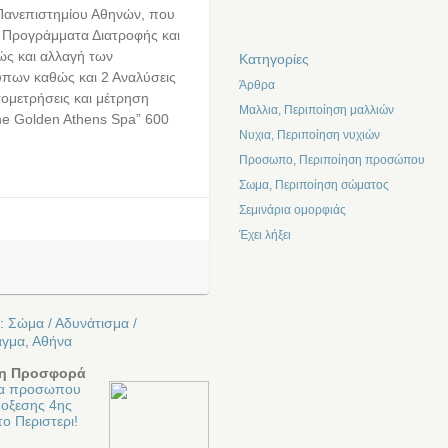
Πανεπιστημίου Αθηνών, που
2 Προγράμματα Διατροφής και
ώς και αλλαγή των
Kατηγορίες
ύπων καθώς και 2 Αναλύσεις
Άρθρα
ομετρήσεις και μέτρηση
Μαλλια, Περιποίηση μαλλιών
he Golden Athens Spa” 600
Νυχια, Περιποίηση νυχιών
Προσωπο, Περιποίηση προσώπου
Σωμα, Περιποίηση σώματος
Σεμινάρια ομορφιάς
Έχει λήξει
ε:
Σώμα / Αδυνάτισμα /
αγμα
,
Αθήνα
η Προσφορά
ια προσωπου
οξεσης 4ης
το Περιστερι!