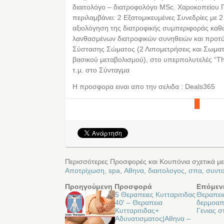
διαιτολόγο – διατροφολόγο MSc. Χαροκοπείου 
περιλαμβάνει: 2 Εξατομικευμένες Συνεδρίες με 
αξιολόγηση της διατροφικής συμπεριφοράς καθ
λανθασμένων διατροφικών συνηθειών και προτ
Σύστασης Σώματος (2 Λιπομετρήσεις και Σωματ
βασικού μεταβολισμού), στο υπερπολυτελές “T
τ.μ. στο Σύνταγμα
Η προσφορα ειναι απο την σελιδα : Deals365
Περισσότερες Προσφορές και Κουπόνια σχετικά μ
Αποτρίχωση
,
spa
,
Αθηνα
,
διαιτολογος
,
σπα
,
συντ
Προηγούμενη Προσφορά
Επόμεν
5 Θεραπειες Κυτταριτιδας
Θεραπε
40′ – Θεραπεια
δερμοαπ
Κυτταριτιδας+
Γενιας σ
Αδυνατισματος|Αθηνα –