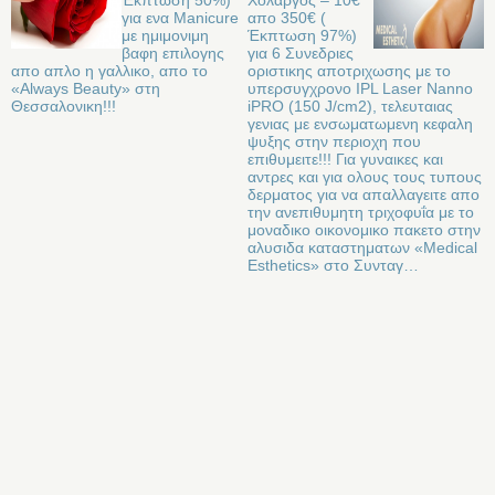
Έκπτωση 50%)
Χολαργος – 10€
για ενα Manicure
απο 350€ (
με ημιμονιμη
Έκπτωση 97%)
βαφη επιλογης
για 6 Συνεδριες
απο απλο η γαλλικο, απο το
οριστικης αποτριχωσης με το
«Always Beauty» στη
υπερσυγχρονο IPL Laser Nanno
Θεσσαλονικη!!!
iPRO (150 J/cm2), τελευταιας
γενιας με ενσωματωμενη κεφαλη
ψυξης στην περιοχη που
επιθυμειτε!!! Για γυναικες και
αντρες και για ολους τους τυπους
δερματος για να απαλλαγειτε απο
την ανεπιθυμητη τριχοφυΐα με το
μοναδικο οικονομικο πακετο στην
αλυσιδα καταστηματων «Medical
Εsthetics» στο Συνταγ…