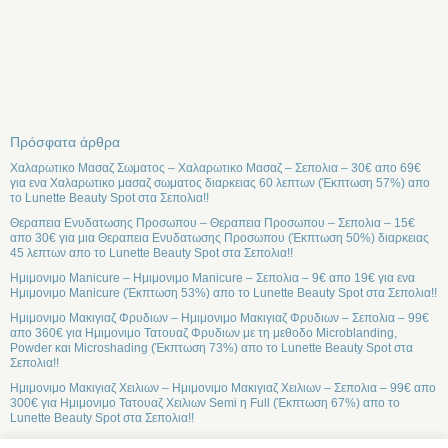
Πρόσφατα άρθρα
Χαλαρωτικο Μασαζ Σωματος – Χαλαρωτικο Μασαζ – Σεπολια – 30€ απο 69€
για ενα Χαλαρωτικο μασαζ σωματος διαρκειας 60 λεπτων (Έκπτωση 57%) απο
το Lunette Beauty Spot στα Σεπολια!!
Θεραπεια Ενυδατωσης Προσωπου – Θεραπεια Προσωπου – Σεπολια – 15€
απο 30€ για μια Θεραπεια Ενυδατωσης Προσωπου (Έκπτωση 50%) διαρκειας
45 λεπτων απο το Lunette Beauty Spot στα Σεπολια!!
Ημιμονιμο Manicure – Ημιμονιμο Manicure – Σεπολια – 9€ απο 19€ για ενα
Ημιμονιμο Manicure (Έκπτωση 53%) απο το Lunette Beauty Spot στα Σεπολια!!
Ημιμονιμο Μακιγιαζ Φρυδιων – Ημιμονιμο Μακιγιαζ Φρυδιων – Σεπολια – 99€
απο 360€ για Ημιμονιμο Τατουαζ Φρυδιων με τη μεθοδο Microblanding,
Powder και Microshading (Έκπτωση 73%) απο το Lunette Beauty Spot στα
Σεπολια!!
Ημιμονιμο Μακιγιαζ Χειλιων – Ημιμονιμο Μακιγιαζ Χειλιων – Σεπολια – 99€ απο
300€ για Ημιμονιμο Τατουαζ Χειλιων Semi η Full (Έκπτωση 67%) απο το
Lunette Beauty Spot στα Σεπολια!!