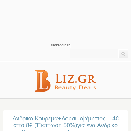
[smbtoolbar]
Ανδρικο Κουρεμα+Λουσιμο|Υμηττος – 4€
απο 8€ (Έκπτωση 50%)για ενα Ανδρικο