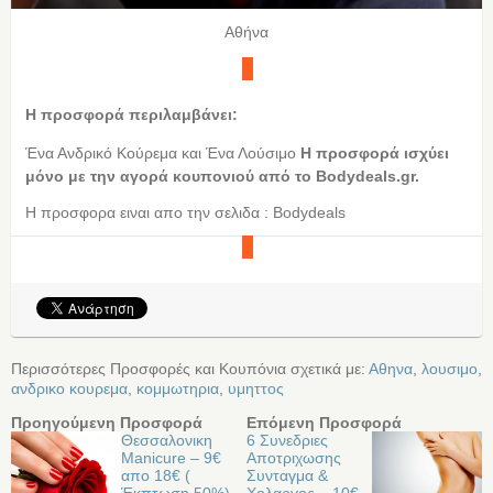
Αθήνα
Η προσφορά περιλαμβάνει:
Ένα Ανδρικό Κούρεμα και Ένα Λούσιμο
Η προσφορά ισχύει
μόνο με την αγορά κουπονιού από τo Bodydeals.gr.
Η προσφορα ειναι απο την σελιδα : Bodydeals
Περισσότερες Προσφορές και Κουπόνια σχετικά με:
Αθηνα
,
λουσιμο
,
ανδρικο κουρεμα
,
κομμωτηρια
,
υμηττος
Προηγούμενη Προσφορά
Επόμενη Προσφορά
Θεσσαλονικη
6 Συνεδριες
Manicure – 9€
Αποτριχωσης
απο 18€ (
Συνταγμα &